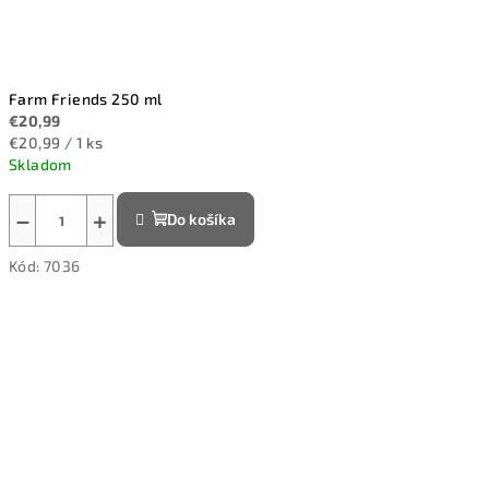
Farm Friends 250 ml
€20,99
Jednotková
€20,99 / 1 ks
cena:
Skladom
−
+
Do košíka
Kód:
7036