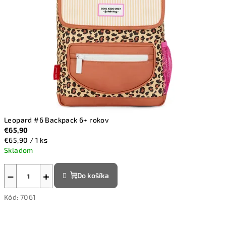
t
e
v
o
s
v
e
Leopard #6 Backpack 6+ rokov
€65,90
t
Jednotková
€65,90 / 1 ks
cena:
Skladom
e
o
−
+
Do košíka
k
Kód:
7061
u