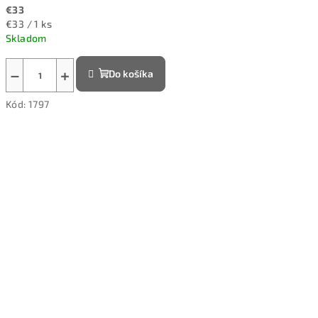
€33
Jednotková
€33 / 1 ks
cena:
Skladom
−
+
Do košíka
Kód:
1797