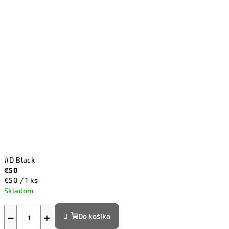
#D Black
€50
Jednotková
€50 / 1 ks
cena:
Skladom
−
+
Do košíka