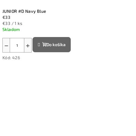
JUNIOR #D Navy Blue
€33
Jednotková
€33 / 1 ks
cena:
Skladom
−
+
Do košíka
Kód:
426