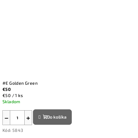
#E Golden Green
€50
Jednotková
€50 / 1 ks
cena:
Skladom
−
+
Do košíka
Kód:
5843