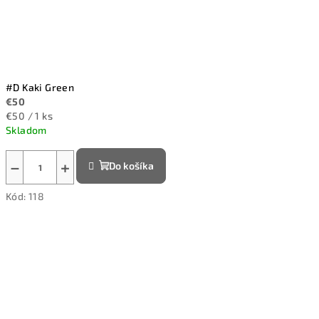
#D Kaki Green
€50
Jednotková
€50 / 1 ks
cena:
Skladom
−
+
Do košíka
Kód:
118