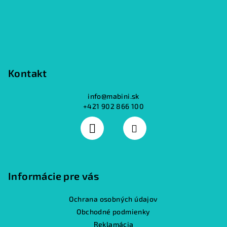
i
e
Kontakt
info
@
mabini.sk
+421 902 866 100
Informácie pre vás
Ochrana osobných údajov
Obchodné podmienky
Reklamácia