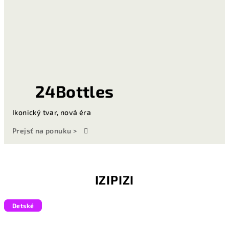
24Bottles
Ikonický tvar, nová éra
Prejsť na ponuku >
IZIPIZI
Detské
Detské