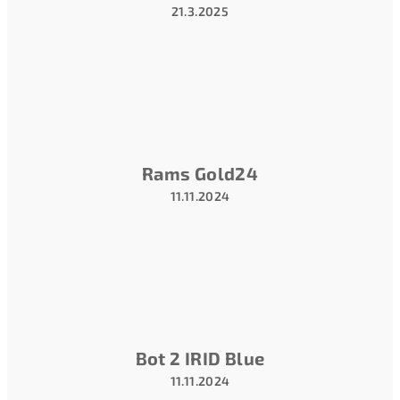
21.3.2025
Hodnotenie
produktu
je
5
z
5
hviezdičiek.
Rams Gold24
11.11.2024
Hodnotenie
produktu
je
5
z
5
hviezdičiek.
Bot 2 IRID Blue
11.11.2024