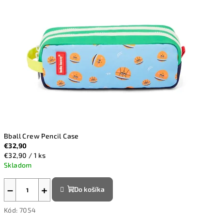
l
i
a
r
o
v
p
r
Bball Crew Pencil Case
€32,90
e
Jednotková
€32,90 / 1 ks
cena:
Skladom
c
−
+
e
Do košíka
l
Kód:
7054