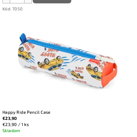
Kód:
7050
Happy Ride Pencil Case
€23,90
Jednotková
€23,90 / 1 ks
cena:
Skladom