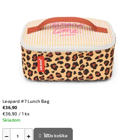
ú
r
o
d
i
n
u
.
Leopard #7 Lunch Bag
€36,90
Jednotková
€36,90 / 1 ks
cena:
Skladom
−
+
Do košíka