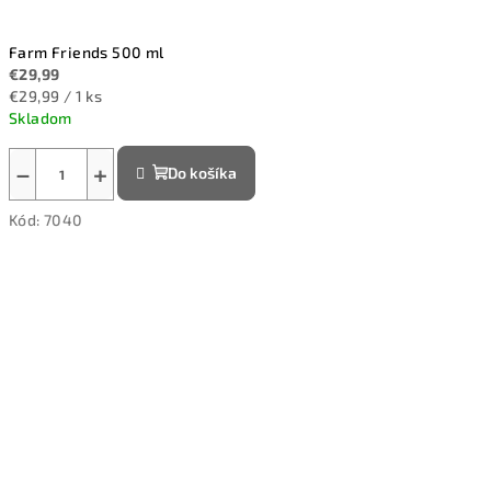
Farm Friends 500 ml
€29,99
Jednotková
€29,99 / 1 ks
cena:
Skladom
−
+
Do košíka
Kód:
7040