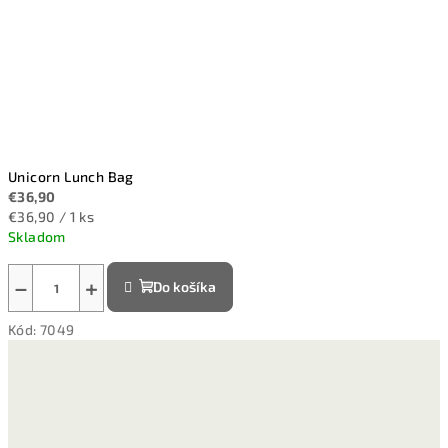
Unicorn Lunch Bag
€36,90
Jednotková
€36,90 / 1 ks
cena:
Skladom
−
+
Do košíka
Kód:
7049