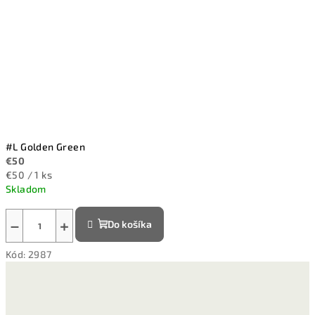
#L Golden Green
€50
Jednotková
€50 / 1 ks
cena:
Skladom
−
+
Do košíka
Kód:
2987