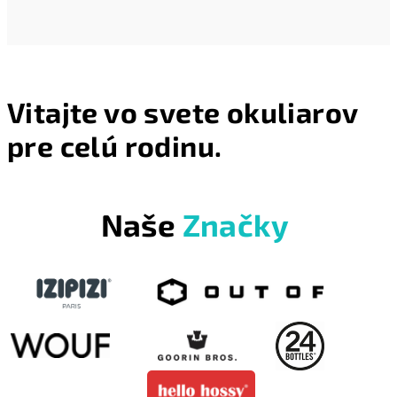
Hodnotenie
produktu
je
4
z
5
hviezdičiek.
Vitajte vo svete okuliarov
pre celú rodinu.
Naše
Značky