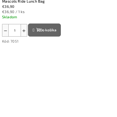
Mascots Ride Lunch Bag
€36,90
Jednotková
€36,90 / 1 ks
cena:
Skladom
−
+
Do košíka
Kód:
7051