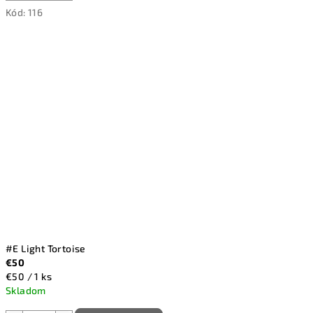
Kód:
116
#E Light Tortoise
€50
Jednotková
€50 / 1 ks
cena:
Skladom