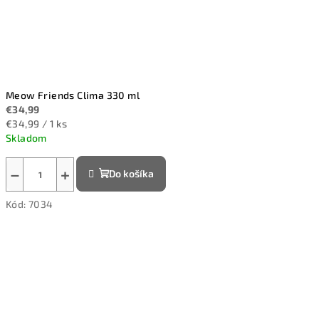
Meow Friends Clima 330 ml
€34,99
Jednotková
€34,99 / 1 ks
cena:
Skladom
−
+
Do košíka
Kód:
7034