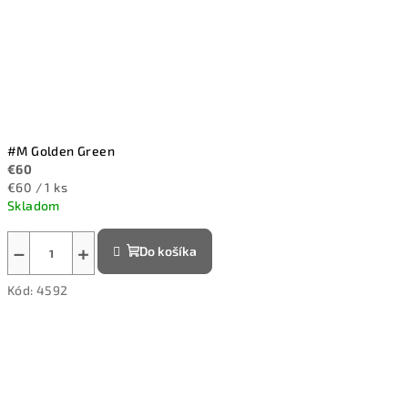
#M Golden Green
€60
Jednotková
€60 / 1 ks
cena:
Skladom
−
+
Do košíka
Kód:
4592