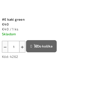
#E kaki green
€40
Jednotková
€40 / 1 ks
cena:
Skladom
−
+
Do košíka
Kód:
4262