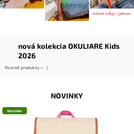
nová kolekcia OKULIARE Kids
2026
Pozrieť produkty >
V
i
NOVINKY
t
a
Novinka
Novinka
Novinka
Novinka
Novinka
Novinka
Novinka
Novinka
Novinka
Novinka
j