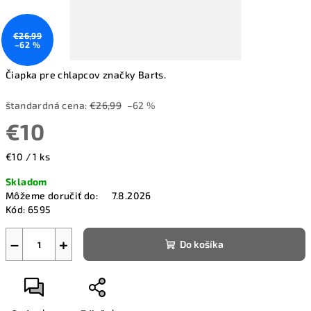
€26,99
–62 %
Čiapka pre chlapcov značky Barts.
štandardná cena:
€26,99
–62 %
€10
Jednotková
€10 / 1 ks
cena:
Skladom
Môžeme doručiť do:
7.8.2026
Kód:
6595
−
+
Do košíka