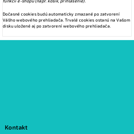
funkcií e-shopu (napr. košík, prihlásenie).
Dočasné cookies budú automaticky zmazané po zatvorení
Vášho webového prehliadača. Trvalé cookies ostanú na Vašom
disku uložené aj po zatvorení webového prehliadača.
Z
á
p
ä
t
i
e
Kontakt