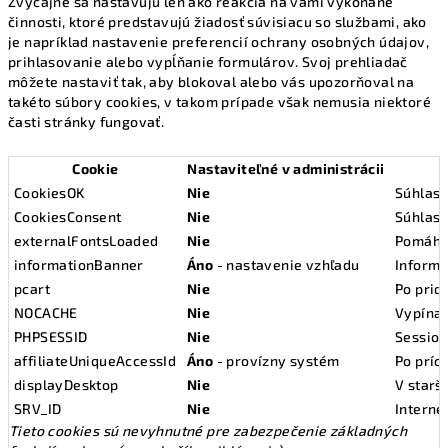
Zvyčajne sa nastavujú len ako reakcia na vami vykonané
činnosti, ktoré predstavujú žiadosť súvisiacu so službami, ako
je napríklad nastavenie preferencií ochrany osobných údajov,
prihlasovanie alebo vypĺňanie formulárov. Svoj prehliadač
môžete nastaviť tak, aby blokoval alebo vás upozorňoval na
takéto súbory cookies, v takom prípade však nemusia niektoré
časti stránky fungovať.
Cookie
Nastaviteľné v administrácii
CookiesOK
Nie
Súhlas 
CookiesConsent
Nie
Súhlas 
externalFontsLoaded
Nie
Pomáha 
informationBanner
Áno
- nastavenie vzhľadu
Informa
pcart
Nie
Po prid
NOCACHE
Nie
Vypína
PHPSESSID
Nie
Session
affiliateUniqueAccessId
Áno
- provízny systém
Po prích
displayDesktop
Nie
V starš
SRV_ID
Nie
Interné
Tieto cookies sú nevyhnutné pre zabezpečenie základných