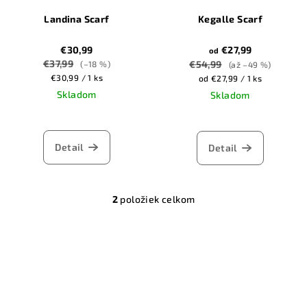
r
o
Landina Scarf
Kegalle Scarf
o
v
d
€30,99
€27,99
od
u
€37,99
€54,99
(–18 %)
(až –49 %)
k
Jednotková
€30,99 / 1 ks
Jednotková
od €27,99 / 1 ks
cena:
cena:
Skladom
Skladom
t
o
v
Detail
Detail
2
položiek celkom
O
v
l
á
d
a
c