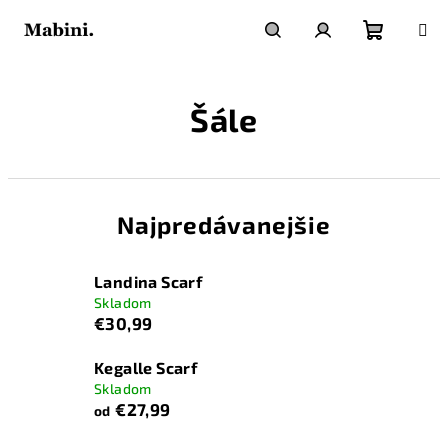
Prejsť
na
obsah
Nákupn
Hľadať
Prihlásenie
Šále
košík
Najpredávanejšie
Landina Scarf
Skladom
€30,99
Kegalle Scarf
Skladom
€27,99
od