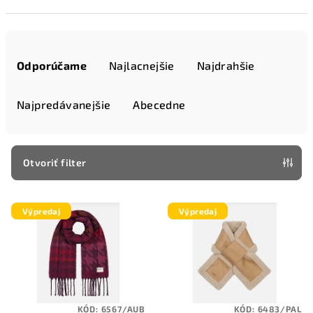
R
a
Odporúčame
Najlacnejšie
Najdrahšie
d
e
Najpredávanejšie
Abecedne
n
i
e
Otvoriť filter
p
V
r
Výpredaj
Výpredaj
ý
o
p
d
i
u
s
k
p
t
KÓD:
6567/AUB
KÓD:
6483/PAL