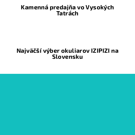
i
Kamenná predajňa vo Vysokých
e
Tatrách
p
r
v
k
y
Najväčší výber okuliarov IZIPIZI na
v
Slovensku
ý
p
i
Z
s
á
u
p
ä
t
i
e