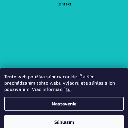
Kontakt
Tento web používa súbory cookie. Ďalším
prechádzaním tohto webu vyjadrujete súhlas s ich
používaním. Viac informácií
tu
.
Kamenná predajňa
Nastavenie
Copyright 2026
Mabini.
. Všetky práva vyhradené.
Súhlasím