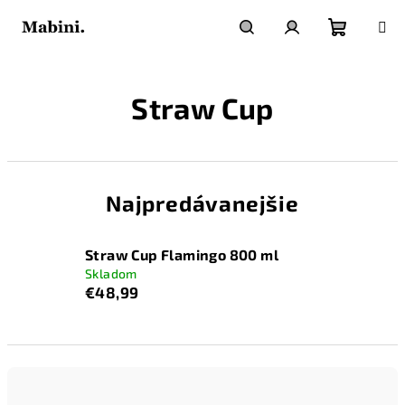
Prejsť
na
obsah
Nákupn
Hľadať
Prihlásenie
Straw Cup
košík
Najpredávanejšie
Straw Cup Flamingo 800 ml
Skladom
€48,99
R