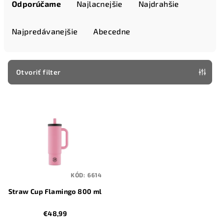
a
Odporúčame
Najlacnejšie
Najdrahšie
d
e
Najpredávanejšie
Abecedne
n
i
e
Otvoriť filter
p
V
r
ý
o
p
d
i
u
s
k
p
t
KÓD:
6614
r
o
Straw Cup Flamingo 800 ml
o
v
d
€48,99