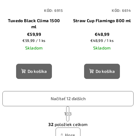
KÓD:
6915
KÓD:
6614
Tuxedo Black Clima 1500
Straw Cup Flamingo 800 ml
ml
€59,99
€48,99
Jednotková
Jednotková
€59,99 / 1 ks
€48,99 / 1 ks
cena:
cena:
Skladom
Skladom
Do košíka
Do košíka
Načítať 12 ďalších
S
t
1
3
O
r
32
položiek celkom
á
v
n
l
Hore