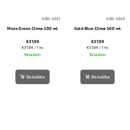
KÓD:
6921
KÓD:
6920
Moss Green Clima 500 ml
Gold Blue Clima 500 ml
€37,99
€37,99
Jednotková
Jednotková
€37,99 / 1 ks
€37,99 / 1 ks
cena:
cena:
Skladom
Skladom
Do košíka
Do košíka