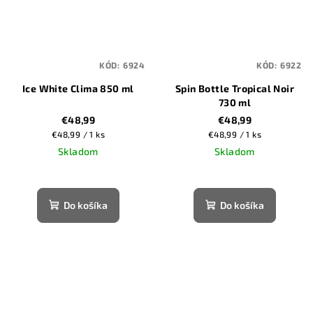
KÓD:
6924
KÓD:
6922
Ice White Clima 850 ml
Spin Bottle Tropical Noir
730 ml
€48,99
€48,99
Jednotková
Jednotková
€48,99 / 1 ks
€48,99 / 1 ks
cena:
cena:
Skladom
Skladom
Do košíka
Do košíka