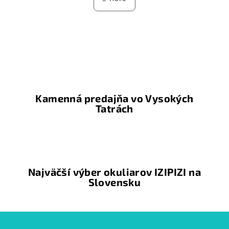
k
á
o
d
v
a
a
n
c
i
i
e
e
p
r
Kamenná predajňa vo Vysokých
v
Tatrách
k
y
v
ý
p
Najväčší výber okuliarov IZIPIZI na
i
Slovensku
s
u
Z