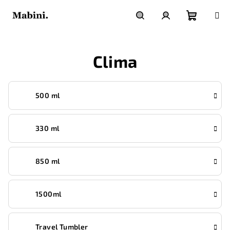
Prejsť
na
obsah
Nákupn
Hľadať
Prihlásenie
Clima
košík
500 ml
330 ml
850 ml
1500ml
Travel Tumbler