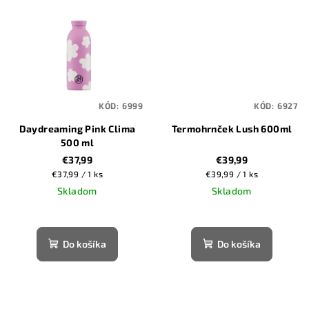
KÓD:
6999
KÓD:
6927
Daydreaming Pink Clima
Termohrnček Lush 600ml
500 ml
€37,99
€39,99
Jednotková
Jednotková
€37,99 / 1 ks
€39,99 / 1 ks
cena:
cena:
Skladom
Skladom
Do košíka
Do košíka