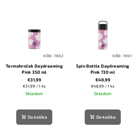
p
V
r
ý
o
p
d
i
u
s
k
p
t
KÓD:
7002
KÓD:
7001
r
o
Termohrnček Daydreaming
Spin Bottle Daydreaming
o
v
Pink 350 ml
Pink 730 ml
d
€31,99
€48,99
u
Jednotková
Jednotková
€31,99 / 1 ks
€48,99 / 1 ks
k
cena:
cena:
Skladom
Skladom
t
o
Do košíka
Do košíka
v