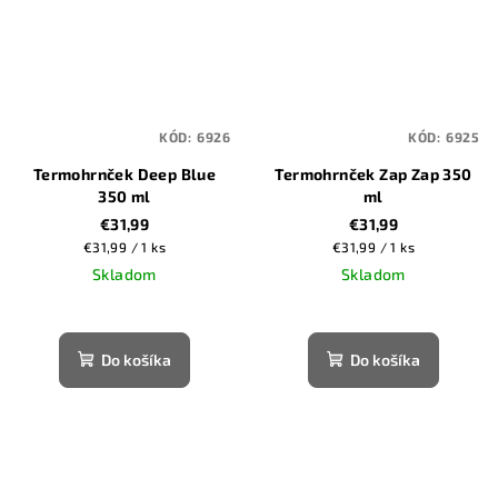
KÓD:
6926
KÓD:
6925
Termohrnček Deep Blue
Termohrnček Zap Zap 350
350 ml
ml
€31,99
€31,99
Jednotková
Jednotková
€31,99 / 1 ks
€31,99 / 1 ks
cena:
cena:
Skladom
Skladom
Do košíka
Do košíka