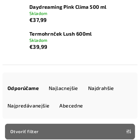
Daydreaming Pink Clima 500 ml
Skladom
€37,99
Termohrnček Lush 600ml
Skladom
€39,99
R
a
Odporúčame
Najlacnejšie
Najdrahšie
d
e
Najpredávanejšie
Abecedne
n
i
e
Otvoriť filter