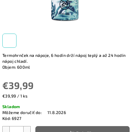
Termohrnček na nápoje,
6 hodín drží nápoj teplý a až 24 hodín
nápoj chladí.
Objem: 600ml
€39,99
Jednotková
€39,99 / 1 ks
cena:
Skladom
Môžeme doručiť do:
11.8.2026
Kód:
6927