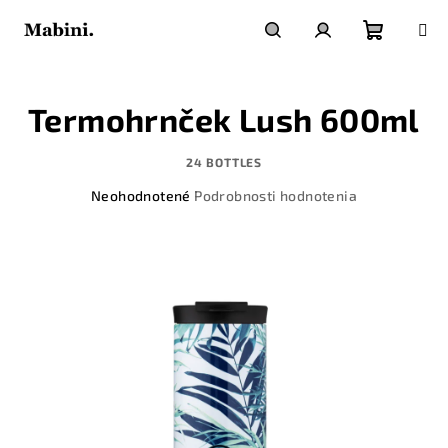
Prejsť
na
obsah
Nákupn
Hľadať
Prihlásenie
Termohrnček Lush 600ml
košík
24 BOTTLES
Priemerné
Neohodnotené
Podrobnosti hodnotenia
hodnotenie
produktu
je
0,0
z
5
hviezdičiek.