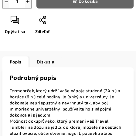
−
+
Do košíka
Opýtať sa
Zdieľať
Popis
Diskusia
Podrobný popis
Termohrček, ktorý udrží vaše nápoje studené (24 h.) a
horúce (6 h.) celé hodiny, je ľahký a univerzálny. Je
dokonale nepriepustný a navrhnutý tak, aby bol
mimoriadne univerzálny: používajte ho s nápojmi,
dokonca aj s jedlom.
Možnosť dokúpiť veko, ktorý premení váš Travel
Tumbler na dózu na jedlo, do ktorej môžete na cestách
uložiť ovocie, občerstvenie, jogurt, polievku alebo