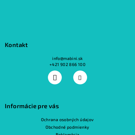
i
e
Kontakt
info
@
mabini.sk
+421 902 866 100
Informácie pre vás
Ochrana osobných údajov
Obchodné podmienky
Reklamácia