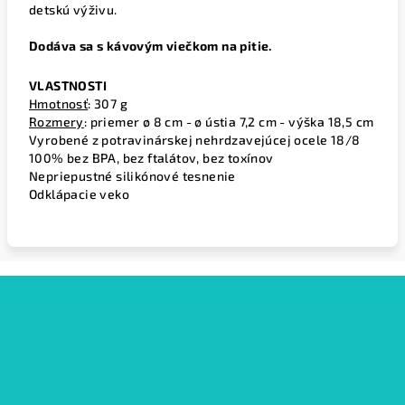
detskú výživu.
Dodáva sa s kávovým viečkom na pitie.
VLASTNOSTI
Hmotnosť
: 307 g
Rozmery
: priemer ø 8 cm - ø ústia 7,2 cm - výška 18,5 cm
Vyrobené z potravinárskej nehrdzavejúcej ocele 18/8
100% bez BPA, bez ftalátov, bez toxínov
Nepriepustné silikónové tesnenie
Odklápacie veko
Z
á
p
ä
t