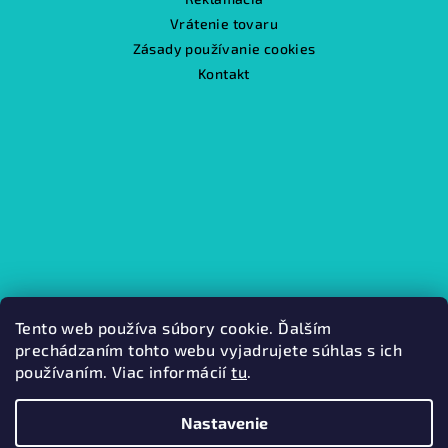
Vrátenie tovaru
Zásady používanie cookies
Kontakt
Tento web používa súbory cookie. Ďalším
prechádzaním tohto webu vyjadrujete súhlas s ich
používaním. Viac informácií
tu
.
Kamenná predajňa
Nastavenie