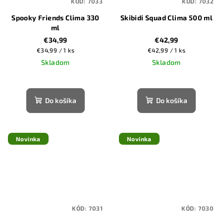
KÓD:
7033
KÓD:
7032
Spooky Friends Clima 330
Skibidi Squad Clima 500 ml
ml
€34,99
€42,99
Jednotková
Jednotková
€34,99 / 1 ks
€42,99 / 1 ks
cena:
cena:
Skladom
Skladom
Do košíka
Do košíka
Novinka
Novinka
KÓD:
7031
KÓD:
7030