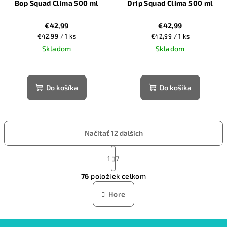
Bop Squad Clima 500 ml
Drip Squad Clima 500 ml
€42,99
€42,99
Jednotková
Jednotková
€42,99 / 1 ks
€42,99 / 1 ks
cena:
cena:
Skladom
Skladom
Do košíka
Do košíka
Načítať 12 ďalších
S
t
1
7
O
r
76
položiek celkom
á
v
n
l
Hore
k
á
o
d
v
Z
a
a