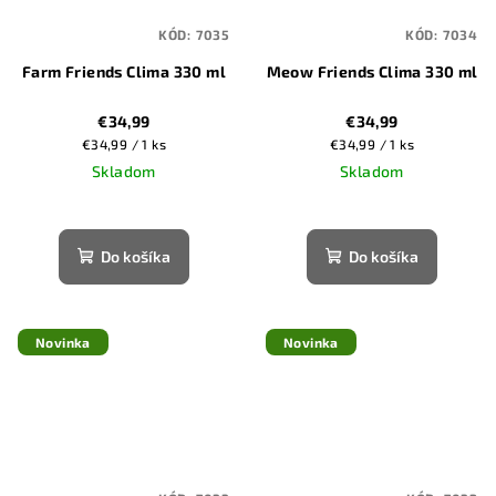
KÓD:
7035
KÓD:
7034
Farm Friends Clima 330 ml
Meow Friends Clima 330 ml
€34,99
€34,99
Jednotková
Jednotková
€34,99 / 1 ks
€34,99 / 1 ks
cena:
cena:
Skladom
Skladom
Do košíka
Do košíka
Novinka
Novinka