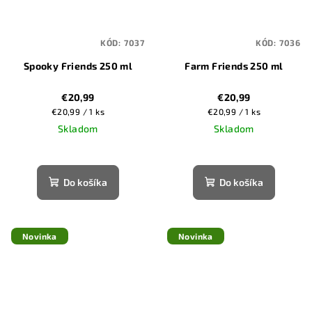
KÓD:
7037
KÓD:
7036
Spooky Friends 250 ml
Farm Friends 250 ml
€20,99
€20,99
Jednotková
Jednotková
€20,99 / 1 ks
€20,99 / 1 ks
cena:
cena:
Skladom
Skladom
Do košíka
Do košíka
Novinka
Novinka