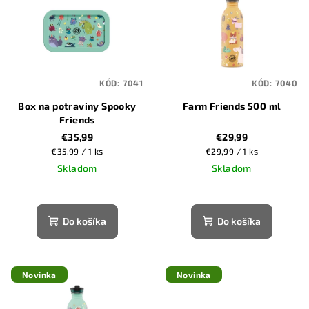
p
p
r
i
o
s
d
p
u
KÓD:
7041
KÓD:
7040
r
k
Box na potraviny Spooky
Farm Friends 500 ml
o
t
Friends
d
o
€35,99
€29,99
u
Jednotková
Jednotková
€35,99 / 1 ks
€29,99 / 1 ks
v
k
cena:
cena:
Skladom
Skladom
t
o
Do košíka
Do košíka
v
Novinka
Novinka