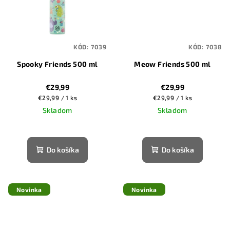
KÓD:
7039
KÓD:
7038
Spooky Friends 500 ml
Meow Friends 500 ml
€29,99
€29,99
Jednotková
Jednotková
€29,99 / 1 ks
€29,99 / 1 ks
cena:
cena:
Skladom
Skladom
Do košíka
Do košíka
Novinka
Novinka