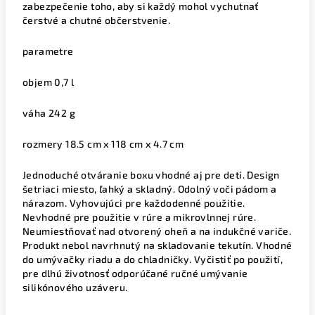
zabezpečenie toho, aby si každý mohol vychutnať
čerstvé a chutné občerstvenie.
parametre
objem 0,7 l
váha 242 g
rozmery 18.5 cm x 118 cm x 4.7 cm
Jednoduché otváranie boxu vhodné aj pre deti. Design
šetriaci miesto, ľahký a skladný. Odolný voči pádom a
nárazom. Vyhovujúci pre každodenné použitie.
Nevhodné pre použitie v rúre a mikrovlnnej rúre.
Neumiestňovať nad otvorený oheň a na indukčné variče.
Produkt nebol navrhnutý na skladovanie tekutín. Vhodné
do umývačky riadu a do chladničky. Vyčistiť po použití,
pre dlhú životnosť odporúčané ručné umývanie
silik
ónového uzáveru.