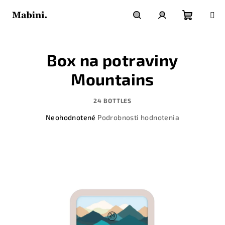
Prejsť
na
obsah
Nákupn
Hľadať
Prihlásenie
Box na potraviny
košík
Mountains
24 BOTTLES
Priemerné
Neohodnotené
Podrobnosti hodnotenia
hodnotenie
produktu
je
0,0
z
5
hviezdičiek.