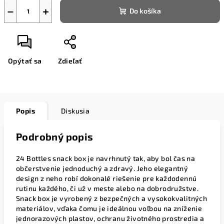
−
+
Do košíka
Opýtať sa
Zdieľať
Popis
Diskusia
Podrobný popis
24 Bottles snack box je navrhnutý tak, aby bol čas na
občerstvenie jednoduchý a zdravý. Jeho elegantný
design z neho robí dokonalé riešenie pre každodennú
rutinu každého, či už v meste alebo na dobrodružstve.
Snack box je vyrobený z bezpečných a vysokokvalitných
materiálov, vďaka čomu je ideálnou voľbou na zníženie
jednorazových plastov, ochranu životného prostredia a