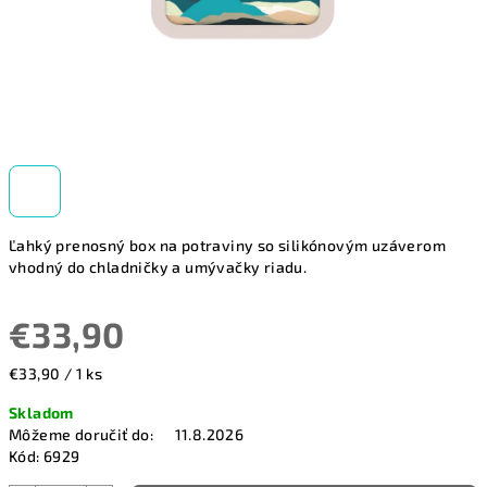
Ľahký prenosný box na potraviny so silikónovým uzáverom
vhodný do chladničky a umývačky riadu.
€33,90
Jednotková
€33,90 / 1 ks
cena:
Skladom
Môžeme doručiť do:
11.8.2026
Kód:
6929