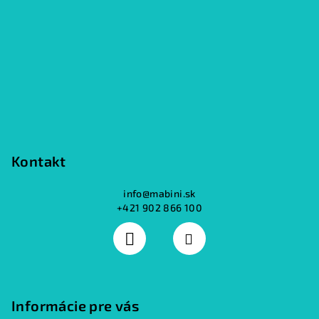
p
ä
t
i
e
Kontakt
info
@
mabini.sk
+421 902 866 100
Informácie pre vás