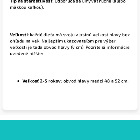
Tip na starostlivosť
: Odporúča sa umývať ručne (alebo
mäkkou kefkou).
Veľkosti
: každé dieťa má svoju vlastnú veľkosť hlavy bez
ohľadu na vek. Najlepším ukazovateľom pre výber
veľkosti je teda obvod hlavy (v cm). Pozrite si informácie
uvedené nižšie:
Veľkosť 2-5 rokov:
obvod hlavy medzi 48 a 52 cm.
Z
á