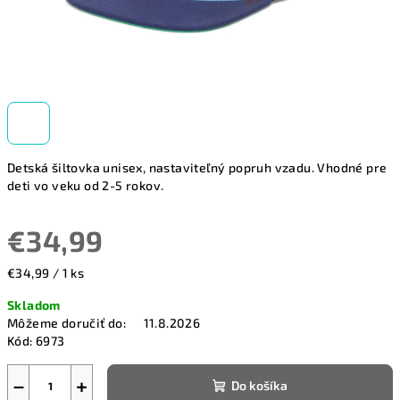
Detská šiltovka unisex, nastaviteľný popruh vzadu. Vhodné pre
deti vo veku od 2-5 rokov.
€34,99
Jednotková
€34,99 / 1 ks
cena:
Skladom
Môžeme doručiť do:
11.8.2026
Kód:
6973
−
+
Do košíka