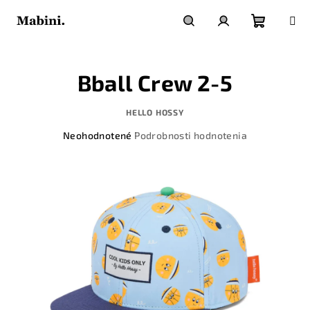
Prejsť
na
obsah
Nákupn
Hľadať
Prihlásenie
Bball Crew 2-5
košík
HELLO HOSSY
Priemerné
Neohodnotené
Podrobnosti hodnotenia
hodnotenie
produktu
je
0,0
z
5
hviezdičiek.