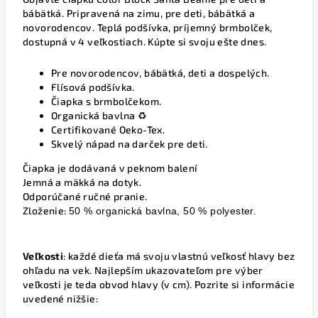
bábätká. Pripravená na zimu, pre deti, bábätká a
novorodencov. Teplá podšívka, príjemný brmbolček,
dostupná v 4 veľkostiach. Kúpte si svoju ešte dnes.
Pre novorodencov, bábätká, deti a dospelých.
Flísová podšívka.
Čiapka s brmbolčekom.
Organická bavlna ♻️
Certifikované Oeko-Tex.
Skvelý nápad na darček pre deti.
Čiapka je dodávaná v peknom balení
Jemná a mäkká na dotyk.
Odporúčané ručné pranie.
Zloženie:
50 % organická bavlna, 50 % polyester.
Veľkosti
: každé dieťa má svoju vlastnú veľkosť hlavy bez
ohľadu na vek. Najlepším ukazovateľom pre výber
veľkosti je teda obvod hlavy (v cm). Pozrite si informácie
uvedené nižšie: