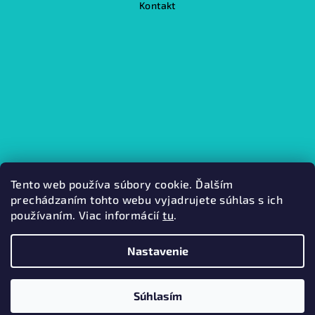
Kontakt
Tento web používa súbory cookie. Ďalším
prechádzaním tohto webu vyjadrujete súhlas s ich
používaním. Viac informácií
tu
.
Kamenná predajňa
Nastavenie
Copyright 2026
Mabini.
. Všetky práva vyhradené.
Súhlasím
Vytvoril Shoptet