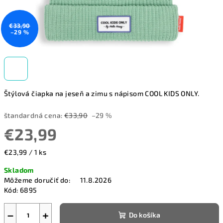
€33,90
–29 %
Štýlová čiapka na jeseň a zimu s nápisom COOL KIDS ONLY.
štandardná cena:
€33,90
–29 %
€23,99
Jednotková
€23,99 / 1 ks
cena:
Skladom
Môžeme doručiť do:
11.8.2026
Kód:
6895
−
+
Do košíka