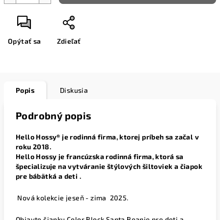
Opýtať sa
Zdieľať
Popis
Diskusia
Podrobný popis
Hello Hossy® je rodinná firma, ktorej príbeh sa začal v
roku 2018.
Hello Hossy je francúzska rodinná firma, ktorá sa
špecializuje na vytváranie štýlových šiltoviek a čiapok
pre bábätká a deti .
Nová kolekcie jeseň - zima
2025.
Objavte čiapku Color Block Santa Beanie pre deti a