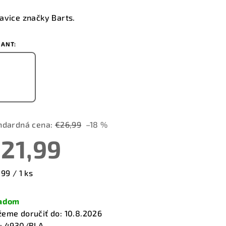
notenie
duktu
avice značky Barts.
IANT:
zdičiek.
ndardná cena:
€26,99
–18 %
21,99
notková
99 / 1 ks
a:
ladom
eme doručiť do:
10.8.2026
:
4930/BLA