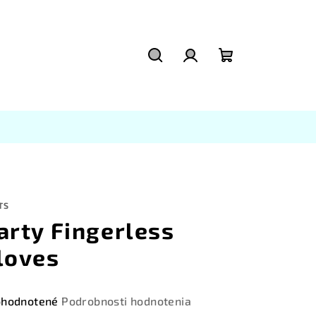
Hľadať
Prihlásenie
Nákupný
košík
TS
arty Fingerless
loves
emerné
hodnotené
Podrobnosti hodnotenia