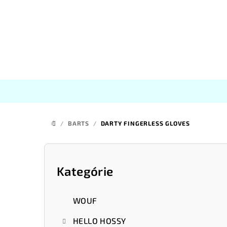
Prejsť
na
obsah
/
BARTS
/
DARTY FINGERLESS GLOVES
DOMOV
B
o
Kategórie
Preskočiť
kategórie
č
WOUF
n
HELLO HOSSY