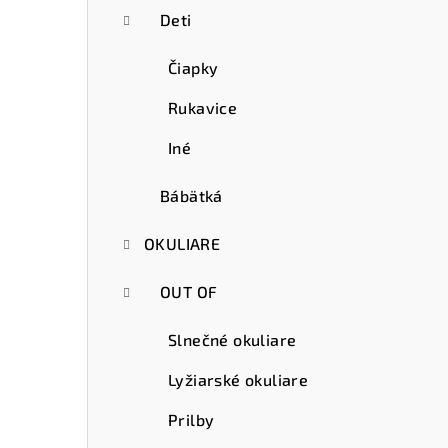
Deti
Čiapky
Rukavice
Iné
Bábätká
OKULIARE
OUT OF
Slnečné okuliare
Lyžiarské okuliare
Prilby