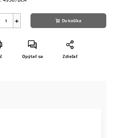
+
Do košíka
ač
Opýtať sa
Zdieľať