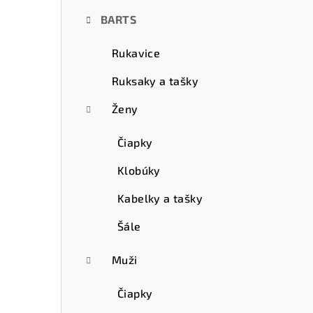
ý
BARTS
p
a
Rukavice
n
Ruksaky a tašky
e
Ženy
l
Čiapky
Klobúky
Kabelky a tašky
Šále
Muži
Čiapky