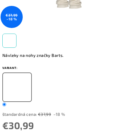
€37,99
–18 %
Návleky na nohy značky Barts.
VARIANT:
štandardná cena:
€37,99
–18 %
€30,99