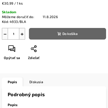
Jednotková
€30,99 / 1 ks
cena:
Skladom
Môžeme doručiť do:
11.8.2026
Kód:
4933/BLA
−
+
Do košíka
Opýtať sa
Zdieľať
Popis
Diskusia
Podrobný popis
Popis: