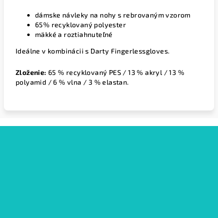
dámske návleky na nohy s rebrovaným vzorom
65% recyklovaný polyester
mäkké a roztiahnuteľné
Ideálne v kombinácii s Darty Fingerlessgloves.
Zloženie:
65 % recyklovaný PES / 13 % akryl / 13 %
polyamid / 6 % vlna / 3 % elastan.
Z
á
p
ä
t
i
e