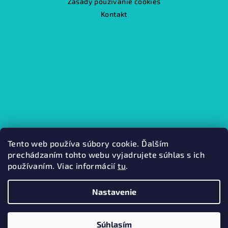
Zásady používanie cookies
Kontakt
Tento web používa súbory cookie. Ďalším
prechádzaním tohto webu vyjadrujete súhlas s ich
používaním. Viac informácií
tu
.
Kamenná predajňa
Nastavenie
Copyright 2026
Mabini.
. Všetky práva vyhradené.
Súhlasím