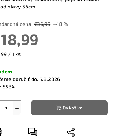
od hlavy 56cm.
ndardná cena:
€36,95
–48 %
18,99
zdičiek.
notková
,99 / 1 ks
a:
ladom
eme doručiť do:
7.8.2026
:
5534
+
Do košíka