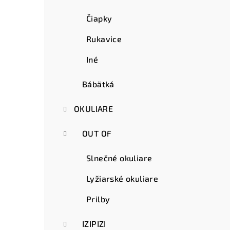
Čiapky
Rukavice
Iné
Bábätká
OKULIARE
OUT OF
Slnečné okuliare
Lyžiarské okuliare
Prilby
IZIPIZI