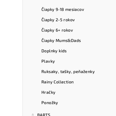
ý
p
Čiapky 9-18 mesiacov
a
Čiapky 2-5 rokov
n
Čiapky 6+ rokov
e
Čiapky Mums&Dads
l
Doplnky kids
Plavky
Ruksaky, tašky, peňaženky
Rainy Collection
Hračky
Ponožky
BARTS