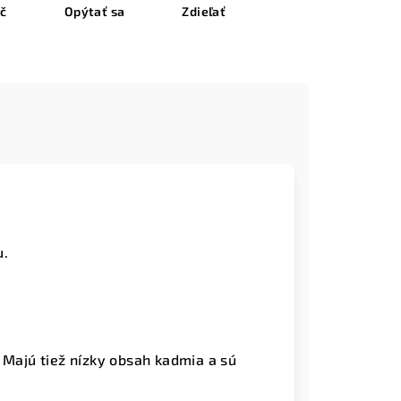
ač
Opýtať sa
Zdieľať
u.
 Majú tiež nízky obsah kadmia a sú