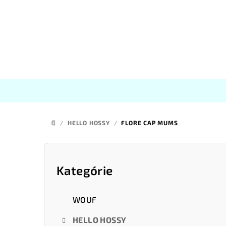
Prejsť
na
obsah
/
HELLO HOSSY
/
FLORE CAP MUMS
DOMOV
B
o
Kategórie
Preskočiť
kategórie
č
WOUF
n
HELLO HOSSY