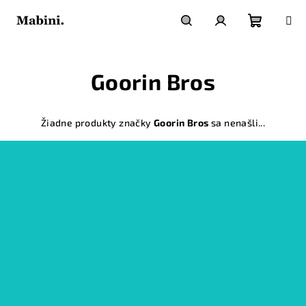
Prejsť
na
obsah
Nákupn
Hľadať
Prihlásenie
Goorin Bros
košík
Žiadne produkty značky
Goorin Bros
sa nenašli...
Z
á
p
ä
t
i
e