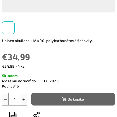
Unisex okuliare, UV 400, polykarbonátové šošovky.
€34,99
Jednotková
€34,99 / 1 ks
cena:
Skladom
Môžeme doručiť do:
11.8.2026
Kód:
5816
−
+
Do košíka