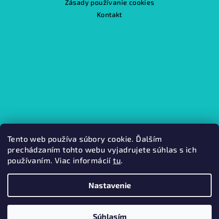
Zásady používanie cookies
Kontakt
Tento web používa súbory cookie. Ďalším
prechádzaním tohto webu vyjadrujete súhlas s ich
používaním. Viac informácií
tu
.
Kamenná predajňa
Nastavenie
Copyright 2026
Mabini.
. Všetky práva vyhradené.
Súhlasím