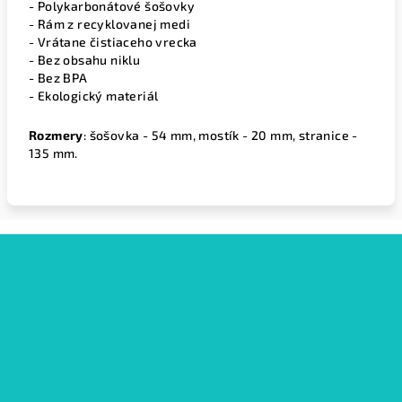
- Polykarbonátové šošovky
- Rám z recyklovanej medi
- Vrátane čistiaceho vrecka
- Bez obsahu niklu
- Bez BPA
- Ekologický materiál
Rozmery
: šošovka - 54 mm, mostík - 20 mm, stranice -
135 mm.
Z
á
p
ä
t
i
e