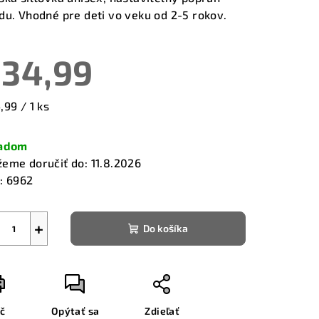
du. Vhodné pre deti vo veku od 2-5 rokov.
34,99
zdičiek.
notková
,99 / 1 ks
a:
ladom
eme doručiť do:
11.8.2026
:
6962
+
Do košíka
ač
Opýtať sa
Zdieľať