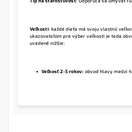
Tip na starostlivosť
: Odporúča sa umývať ru
Veľkosti
: každé dieťa má svoju vlastnú veľko
ukazovateľom pre výber veľkosti je teda obvo
uvedené nižšie:
Veľkosť 2-5 rokov:
obvod hlavy medzi 4