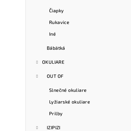
Čiapky
Rukavice
Iné
Bábätká
OKULIARE
OUT OF
Slnečné okuliare
Lyžiarské okuliare
Prilby
IZIPIZI