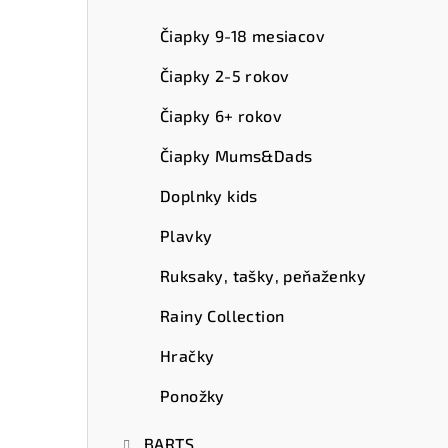
ý
p
Čiapky 9-18 mesiacov
a
Čiapky 2-5 rokov
n
Čiapky 6+ rokov
e
Čiapky Mums&Dads
l
Doplnky kids
Plavky
Ruksaky, tašky, peňaženky
Rainy Collection
Hračky
Ponožky
BARTS