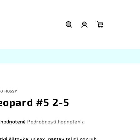
Hľadať
Prihlásenie
Nákupný
košík
LO HOSSY
eopard #5 2-5
emerné
hodnotené
Podrobnosti hodnotenia
notenie
duktu
ská šiltovka unisex, nastaviteľný popruh