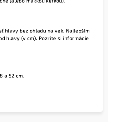
čne (alebo mäkkou kefkou).
sť hlavy bez ohľadu na vek. Najlepším
d hlavy (v cm). Pozrite si informácie
8 a 52 cm.