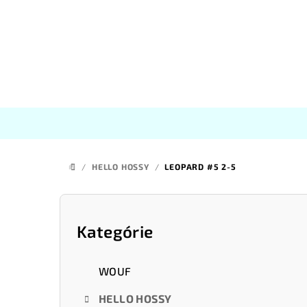
Prejsť
na
obsah
/
HELLO HOSSY
/
LEOPARD #5 2-5
DOMOV
B
o
Kategórie
Preskočiť
kategórie
č
WOUF
n
HELLO HOSSY