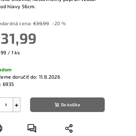
od hlavy 56cm.
ndardná cena:
€39,99
–20 %
31,99
zdičiek.
notková
99 / 1 ks
a:
ladom
eme doručiť do:
11.8.2026
:
6935
+
Do košíka