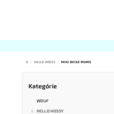
Prejsť
na
obsah
/
HELLO HOSSY
/
MINI BEIGE MUMS
DOMOV
B
o
Kategórie
Preskočiť
kategórie
č
WOUF
n
HELLO HOSSY