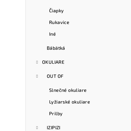
Čiapky
Rukavice
Iné
Bábätká
OKULIARE
OUT OF
Slnečné okuliare
Lyžiarské okuliare
Prilby
IZIPIZI