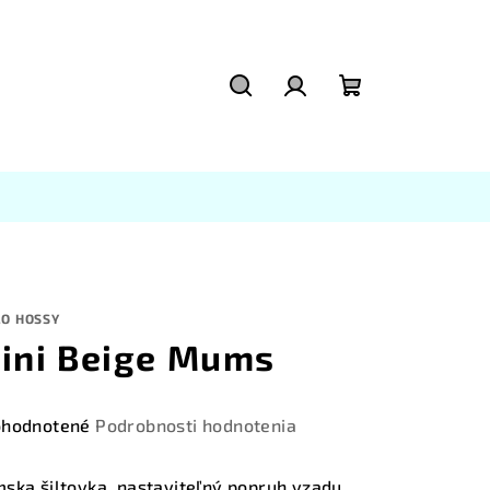
Hľadať
Prihlásenie
Nákupný
košík
LO HOSSY
ini Beige Mums
emerné
hodnotené
Podrobnosti hodnotenia
notenie
duktu
ska šiltovka, nastaviteľný popruh vzadu.