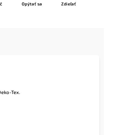
ač
Opýtať sa
Zdieľať
Oeko-Tex.