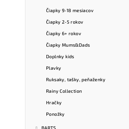
ý
p
Čiapky 9-18 mesiacov
a
Čiapky 2-5 rokov
n
Čiapky 6+ rokov
e
Čiapky Mums&Dads
l
Doplnky kids
Plavky
Ruksaky, tašky, peňaženky
Rainy Collection
Hračky
Ponožky
BARTS