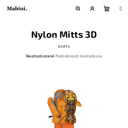
Prejsť
na
obsah
Nákupn
Hľadať
Prihlásenie
Nylon Mitts 3D
košík
BARTS
Priemerné
Neohodnotené
Podrobnosti hodnotenia
hodnotenie
produktu
je
0,0
z
5
hviezdičiek.