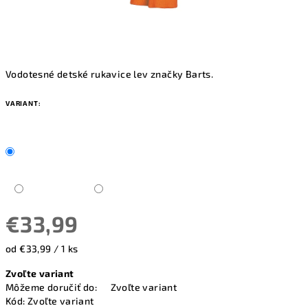
Vodotesné detské rukavice lev značky Barts.
VARIANT:
€33,99
Jednotková
od €33,99 / 1 ks
cena:
Zvoľte variant
Môžeme doručiť do:
Zvoľte variant
Kód:
Zvoľte variant