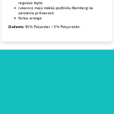
reguluje teplo
rukavice majú mäkkú podšívku Bemberg na
zaistenie priľnavosti
farba: orange
Zloženie:
95% Polyester / 5% Polyuretán.
Z
á
p
ä
t
i
e