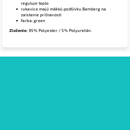
reguluje teplo
rukavice majú mäkkú podšívku Bemberg na
zaistenie priľnavosti
farba: green
Zloženie:
95% Polyester / 5% Polyuretán.
Z
á
p
ä
t
i
e