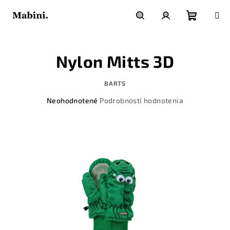
Prejsť
na
obsah
Nákupn
Hľadať
Prihlásenie
Nylon Mitts 3D
košík
BARTS
Priemerné
Neohodnotené
Podrobnosti hodnotenia
hodnotenie
produktu
je
0,0
z
5
hviezdičiek.