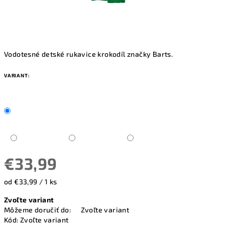
Vodotesné detské rukavice krokodíl značky Barts.
VARIANT:
€33,99
Jednotková
od €33,99 / 1 ks
cena:
Zvoľte variant
Môžeme doručiť do:
Zvoľte variant
Kód:
Zvoľte variant