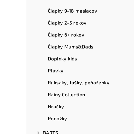
ý
p
Čiapky 9-18 mesiacov
a
Čiapky 2-5 rokov
n
Čiapky 6+ rokov
e
Čiapky Mums&Dads
l
Doplnky kids
Plavky
Ruksaky, tašky, peňaženky
Rainy Collection
Hračky
Ponožky
BARTS