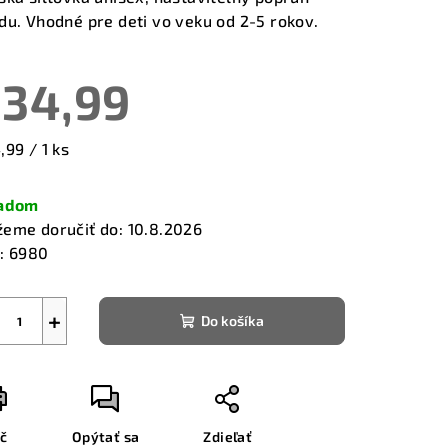
du. Vhodné pre deti vo veku od 2-5 rokov.
34,99
zdičiek.
notková
,99 / 1 ks
a:
ladom
eme doručiť do:
10.8.2026
:
6980
+
Do košíka
ač
Opýtať sa
Zdieľať