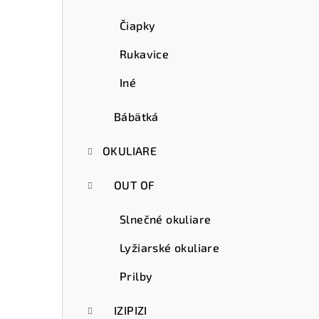
Čiapky
Rukavice
Iné
Bábätká
OKULIARE
OUT OF
Slnečné okuliare
Lyžiarské okuliare
Prilby
IZIPIZI