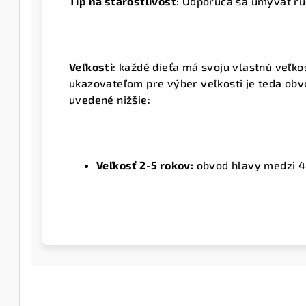
Tip na starostlivosť
: Odporúča sa umývať ru
Veľkosti
: každé dieťa má svoju vlastnú veľko
ukazovateľom pre výber veľkosti je teda obvo
uvedené nižšie:
Veľkosť 2-5 rokov:
obvod hlavy medzi 4