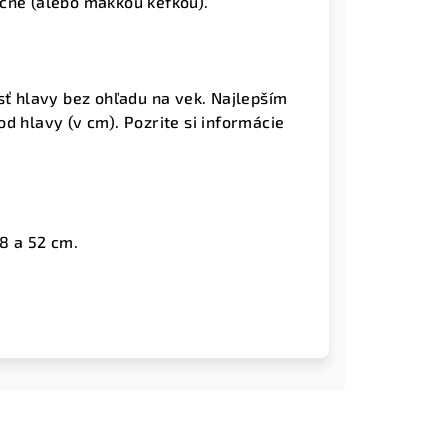
čne (alebo mäkkou kefkou).
sť hlavy bez ohľadu na vek. Najlepším
d hlavy (v cm). Pozrite si informácie
8 a 52 cm.