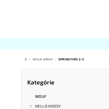
Prejsť
na
obsah
/
HELLO HOSSY
/
SPRINGTIME 2-5
DOMOV
B
o
Kategórie
Preskočiť
kategórie
č
WOUF
n
HELLO HOSSY