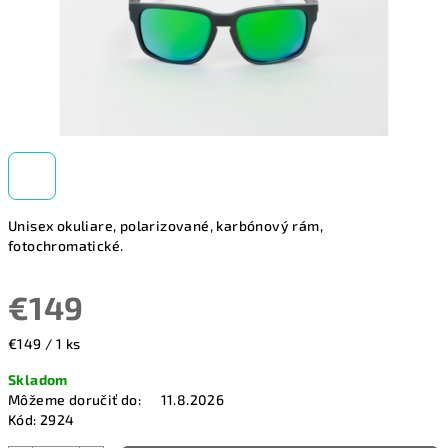
Unisex okuliare, polarizované, karbónový rám,
fotochromatické.
€149
Jednotková
€149 / 1 ks
cena:
Skladom
Môžeme doručiť do:
11.8.2026
Kód:
2924