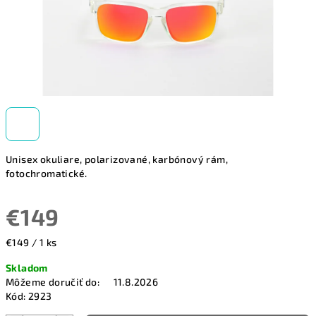
Unisex okuliare, polarizované, karbónový rám,
fotochromatické.
€149
Jednotková
€149 / 1 ks
cena:
Skladom
Môžeme doručiť do:
11.8.2026
Kód:
2923