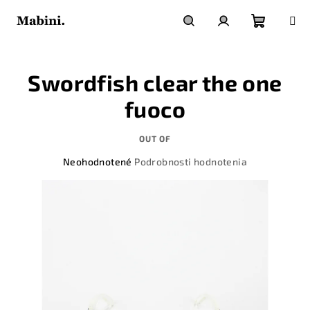
Prejsť
na
obsah
Nákupn
Hľadať
Prihlásenie
Swordfish clear the one
košík
fuoco
OUT OF
Priemerné
Neohodnotené
Podrobnosti hodnotenia
hodnotenie
produktu
je
0,0
z
5
hviezdičiek.