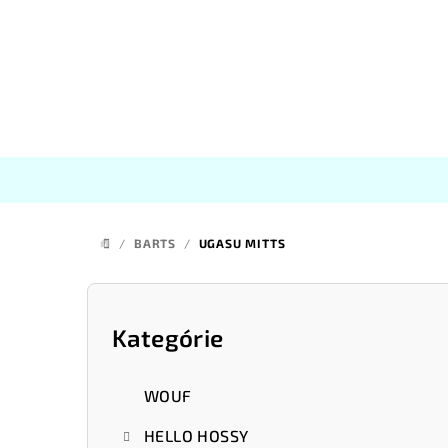
Prejsť
na
obsah
/
BARTS
/
UGASU MITTS
DOMOV
B
o
Kategórie
Preskočiť
kategórie
č
WOUF
n
HELLO HOSSY