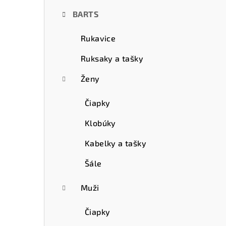
ý
BARTS
p
a
Rukavice
n
Ruksaky a tašky
e
Ženy
l
Čiapky
Klobúky
Kabelky a tašky
Šále
Muži
Čiapky