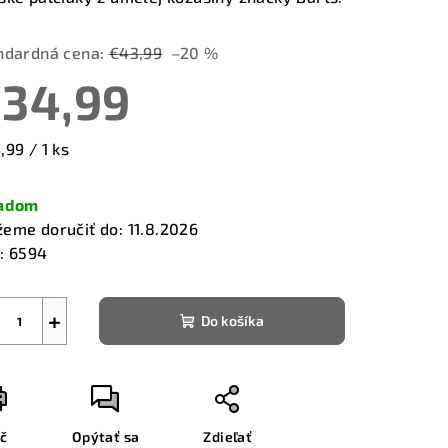
ndardná cena:
€43,99
–20 %
34,99
zdičiek.
notková
,99 / 1 ks
a:
ladom
eme doručiť do:
11.8.2026
:
6594
+
Do košíka
ač
Opýtať sa
Zdieľať