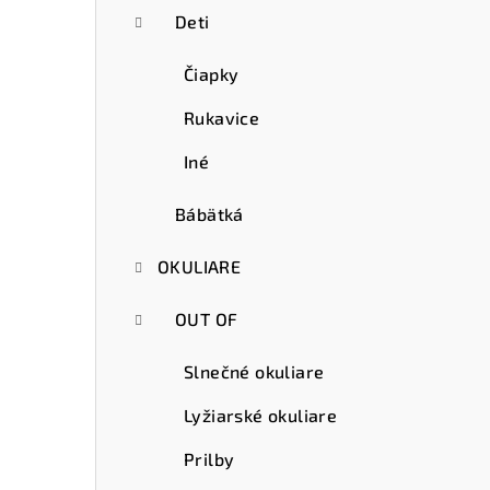
Deti
Čiapky
Rukavice
Iné
Bábätká
OKULIARE
OUT OF
Slnečné okuliare
Lyžiarské okuliare
Prilby