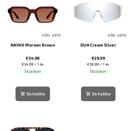
p
p
r
i
o
s
d
p
u
KÓD:
6879
KÓD:
6878
r
k
NAYAH Maroon Brown
DUA Cream Silver
o
t
d
o
€54,99
€59,99
u
Jednotková
Jednotková
€54,99 / 1 ks
€59,99 / 1 ks
v
k
cena:
cena:
Skladom
Skladom
t
o
Do košíka
Do košíka
v