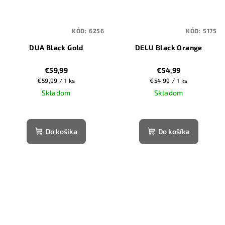
KÓD:
6256
KÓD:
5175
DUA Black Gold
DELU Black Orange
€59,99
€54,99
Jednotková
Jednotková
€59,99 / 1 ks
€54,99 / 1 ks
cena:
cena:
Skladom
Skladom
Do košíka
Do košíka