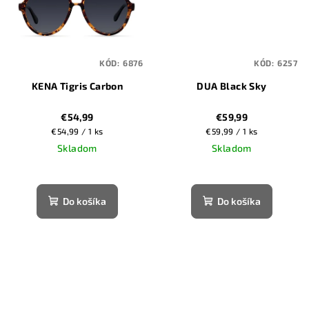
KÓD:
6876
KÓD:
6257
KENA Tigris Carbon
DUA Black Sky
€54,99
€59,99
Jednotková
Jednotková
€54,99 / 1 ks
€59,99 / 1 ks
cena:
cena:
Skladom
Skladom
Do košíka
Do košíka