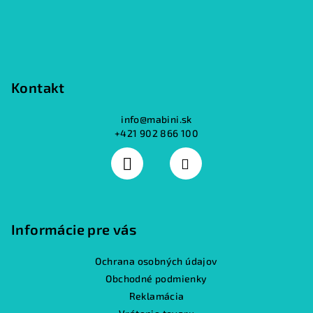
e
p
r
v
k
y
Kontakt
v
ý
info
@
mabini.sk
p
+421 902 866 100
i
s
u
Informácie pre vás
Ochrana osobných údajov
Obchodné podmienky
Reklamácia