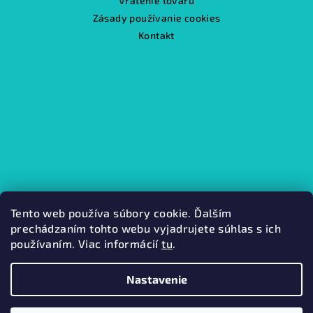
Vrátenie tovaru
Zásady používanie cookies
Kontakt
Tento web používa súbory cookie. Ďalším
prechádzaním tohto webu vyjadrujete súhlas s ich
používaním. Viac informácií
tu
.
Kamenná predajňa
Nastavenie
Copyright 2026
Mabini.
. Všetky práva vyhradené.