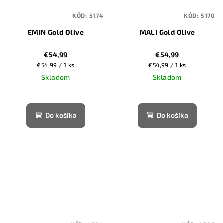
KÓD:
5174
KÓD:
5170
EMIN Gold Olive
MALI Gold Olive
€54,99
€54,99
Jednotková
Jednotková
€54,99 / 1 ks
€54,99 / 1 ks
cena:
cena:
Skladom
Skladom
Do košíka
Do košíka