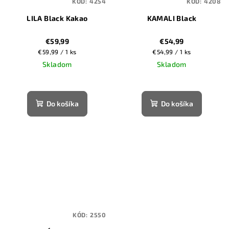
KÓD:
4254
KÓD:
4208
LILA Black Kakao
KAMALI Black
€59,99
€54,99
Jednotková
Jednotková
€59,99 / 1 ks
€54,99 / 1 ks
cena:
cena:
Skladom
Skladom
Do košíka
Do košíka
KÓD:
2550