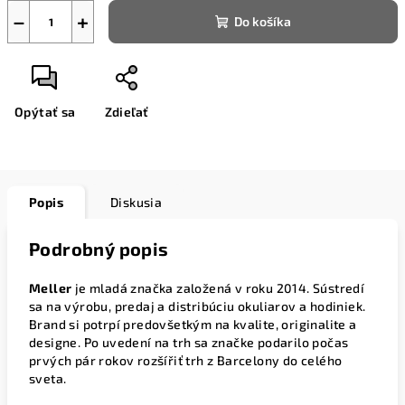
−
+
Do košíka
Opýtať sa
Zdieľať
Popis
Diskusia
Podrobný popis
Meller
je mladá značka založená v roku 2014. Sústredí
sa na výrobu, predaj a distribúciu okuliarov a hodiniek.
Brand si potrpí predovšetkým na kvalite, originalite a
designe. Po uvedení na trh sa značke podarilo počas
prvých pár rokov rozšířiť trh z Barcelony do celého
sveta.