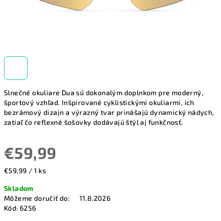
Slnečné okuliare Dua sú dokonalým doplnkom pre moderný,
športový vzhľad. Inšpirované cyklistickými okuliarmi, ich
bezrámový dizajn a výrazný tvar prinášajú dynamický nádych,
zatiaľ čo reflexné šošovky dodávajú štýl aj funkčnosť.
€59,99
Jednotková
€59,99 / 1 ks
cena:
Skladom
Môžeme doručiť do:
11.8.2026
Kód:
6256