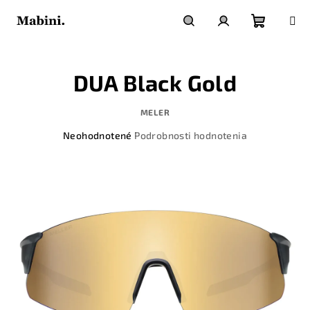
Prejsť
na
obsah
Nákupn
Hľadať
Prihlásenie
DUA Black Gold
košík
MELER
Priemerné
Neohodnotené
Podrobnosti hodnotenia
hodnotenie
produktu
je
0,0
z
5
hviezdičiek.