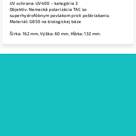
UV ochrana:
UV400 – kategória 3
Objektív:
Nemecká polarizácia TAC so
superhydrofóbnym povlakom proti poškriabaniu
Materiál:
G850 na biologickej báze
Šírka: 162 mm, Výška: 60 mm, Hĺbka: 132 mm.
Z
á
p
ä
t
i
e