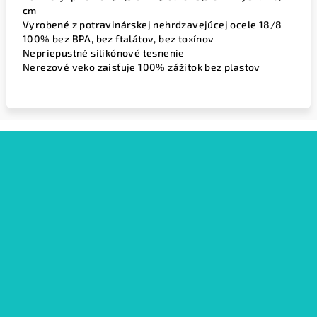
cm
Vyrobené z potravinárskej nehrdzavejúcej ocele 18/8
100% bez BPA, bez ftalátov, bez toxínov
Nepriepustné silikónové tesnenie
Nerezové veko zaisťuje 100% zážitok bez plastov
Z
á
p
ä
t
i
e