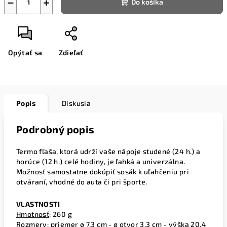
−
+
Do košíka
Opýtať sa
Zdieľať
Popis
Diskusia
Podrobný popis
Termo fľaša, ktorá udrží vaše nápoje studené (24 h.) a
horúce (12 h.) celé hodiny, je ľahká a univerzálna.
Možnosť samostatne dokúpiť sosák k uľahčeniu pri
otváraní, vhodné do auta či pri športe.
VLASTNOSTI
Hmotnosť
: 260 g
Rozmery
: priemer ø 7,3 cm - ø otvor 3,3 cm - výška 20,4