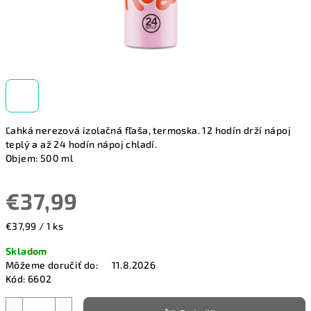
Ľahká nerezová izolačná fľaša, termoska. 12 hodín drží nápoj
teplý a až 24 hodín nápoj chladí.
Objem: 500 ml
€37,99
Jednotková
€37,99 / 1 ks
cena:
Skladom
Môžeme doručiť do:
11.8.2026
Kód:
6602