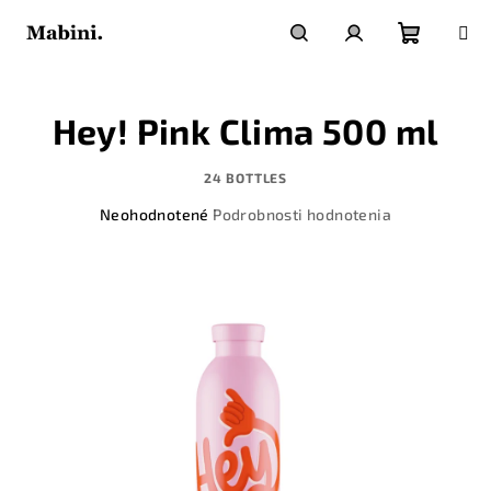
Prejsť
na
obsah
Nákupn
Hľadať
Prihlásenie
Hey! Pink Clima 500 ml
košík
24 BOTTLES
Priemerné
Neohodnotené
Podrobnosti hodnotenia
hodnotenie
produktu
je
0,0
z
5
hviezdičiek.