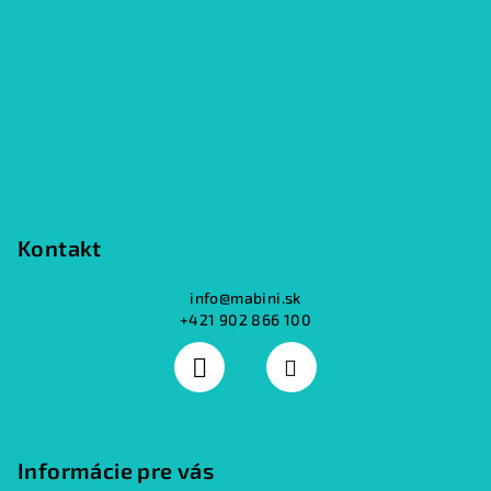
p
ä
t
i
e
Kontakt
info
@
mabini.sk
+421 902 866 100
Informácie pre vás