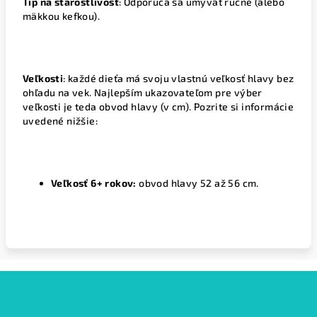
Tip na starostlivosť
: Odporúča sa umývať ručne (alebo
mäkkou kefkou).
Veľkosti
: každé dieťa má svoju vlastnú veľkosť hlavy bez
ohľadu na vek. Najlepším ukazovateľom pre výber
veľkosti je teda obvod hlavy (v cm). Pozrite si informácie
uvedené nižšie:
Veľkosť 6+ rokov:
obvod hlavy 52 až 56 cm.
Z
á