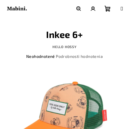
Prejsť
na
obsah
Nákupn
Hľadať
Prihlásenie
Inkee 6+
košík
HELLO HOSSY
Priemerné
Neohodnotené
Podrobnosti hodnotenia
hodnotenie
produktu
je
0,0
z
5
hviezdičiek.