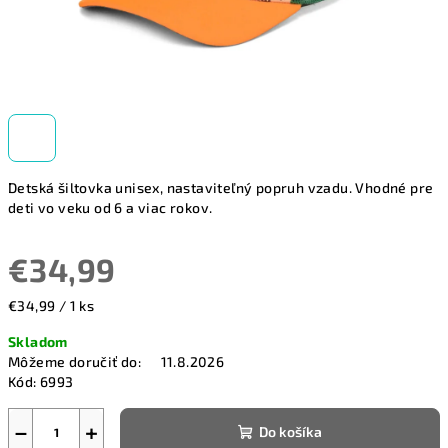
Detská šiltovka unisex, nastaviteľný popruh vzadu. Vhodné pre
deti vo veku od 6 a viac rokov.
€34,99
Jednotková
€34,99 / 1 ks
cena:
Skladom
Môžeme doručiť do:
11.8.2026
Kód:
6993
−
+
Do košíka