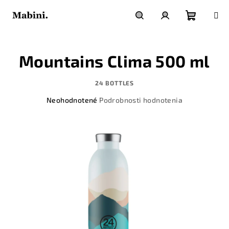
Prejsť
na
obsah
Nákupn
Hľadať
Prihlásenie
Mountains Clima 500 ml
košík
24 BOTTLES
Priemerné
Neohodnotené
Podrobnosti hodnotenia
hodnotenie
produktu
je
0,0
z
5
hviezdičiek.