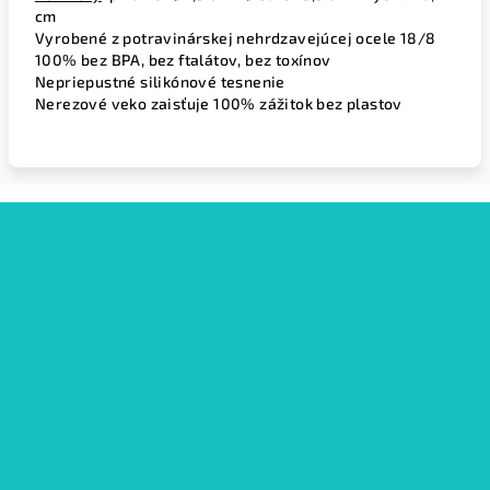
cm
Vyrobené z potravinárskej nehrdzavejúcej ocele 18/8
100% bez BPA, bez ftalátov, bez toxínov
Nepriepustné silikónové tesnenie
Nerezové veko zaisťuje 100% zážitok bez plastov
Z
á
p
ä
t
i
e