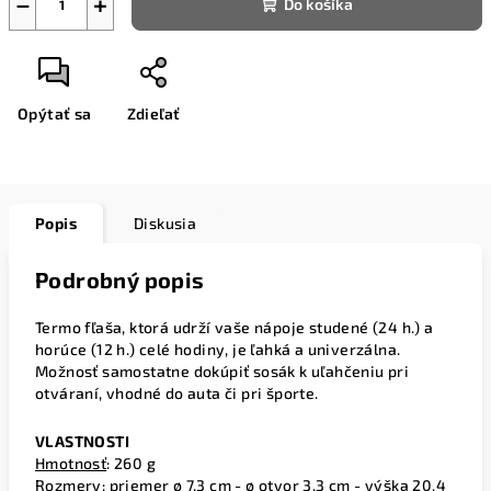
−
+
Do košíka
Opýtať sa
Zdieľať
Popis
Diskusia
Podrobný popis
Termo fľaša, ktorá udrží vaše nápoje studené (24 h.) a
horúce (12 h.) celé hodiny, je ľahká a univerzálna.
Možnosť samostatne dokúpiť sosák k uľahčeniu pri
otváraní, vhodné do auta či pri športe.
VLASTNOSTI
Hmotnosť
: 260 g
Rozmery
: priemer ø 7,3 cm - ø otvor 3,3 cm - výška 20,4