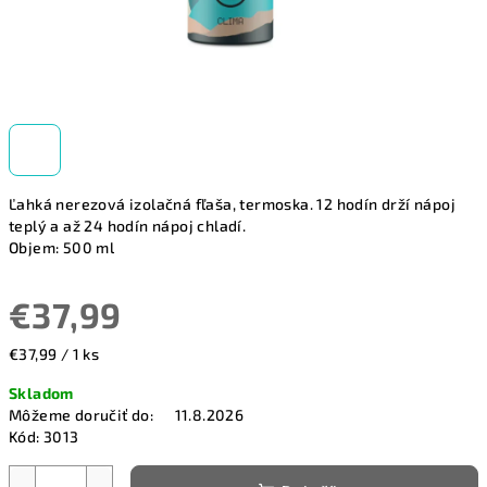
Ľahká nerezová izolačná fľaša, termoska. 12 hodín drží nápoj
teplý a až 24 hodín nápoj chladí.
Objem: 500 ml
€37,99
Jednotková
€37,99 / 1 ks
cena:
Skladom
Môžeme doručiť do:
11.8.2026
Kód:
3013