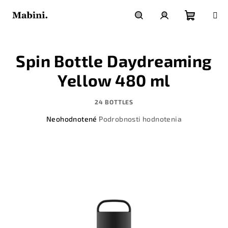
Prejsť
na
obsah
Nákupn
Hľadať
Prihlásenie
Spin Bottle Daydreaming
košík
Yellow 480 ml
24 BOTTLES
Priemerné
Neohodnotené
Podrobnosti hodnotenia
hodnotenie
produktu
je
0,0
z
5
hviezdičiek.