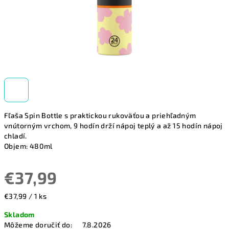
Fľaša Spin Bottle s praktickou rukoväťou a priehľadným
vnútorným vrchom,
9 hodín drží nápoj teplý a až 15 hodín nápoj
chladí.
Objem: 480ml
€37,99
Jednotková
€37,99 / 1 ks
cena:
Skladom
Môžeme doručiť do:
7.8.2026