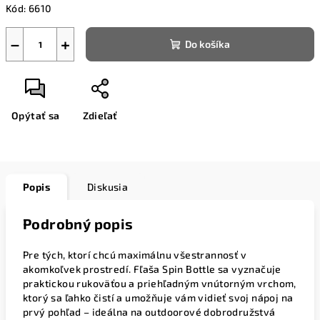
Kód:
6610
−
+
Do košíka
Opýtať sa
Zdieľať
Popis
Diskusia
Podrobný popis
Pre tých, ktorí chcú maximálnu všestrannosť v
akomkoľvek prostredí. Fľaša Spin Bottle sa vyznačuje
praktickou rukoväťou a priehľadným vnútorným vrchom,
ktorý sa ľahko čistí a umožňuje vám vidieť svoj nápoj na
prvý pohľad – ideálna na outdoorové dobrodružstvá