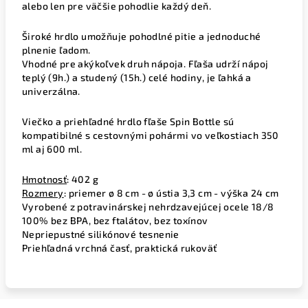
alebo len pre väčšie pohodlie každý deň.
Široké hrdlo umožňuje pohodlné pitie a jednoduché
plnenie ľadom.
Vhodné pre akýkoľvek druh nápoja. Fľaša udrží nápoj
teplý (9h.) a studený (15h.) celé hodiny, je ľahká a
univerzálna.
Viečko a priehľadné hrdlo fľaše Spin Bottle sú
kompatibilné s cestovnými pohármi vo veľkostiach 350
ml aj 600 ml.
Hmotnosť
: 402 g
Rozmery
: priemer ø 8 cm - ø ústia 3,3 cm - výška 24 cm
Vyrobené z potravinárskej nehrdzavejúcej ocele 18/8
100% bez BPA, bez ftalátov, bez toxínov
Nepriepustné silikónové tesnenie
Priehľadná vrchná časť, praktická rukoväť