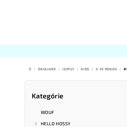
Prejsť
na
obsah
/
OKULIARE
/
IZIPIZI
/
KIDS
/
5-10 ROKOV
/
#
DOMOV
B
o
Kategórie
Preskočiť
kategórie
č
WOUF
n
HELLO HOSSY