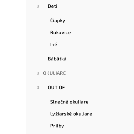
Deti
Čiapky
Rukavice
Iné
Bábätká
OKULIARE
OUT OF
Slnečné okuliare
Lyžiarské okuliare
Prilby