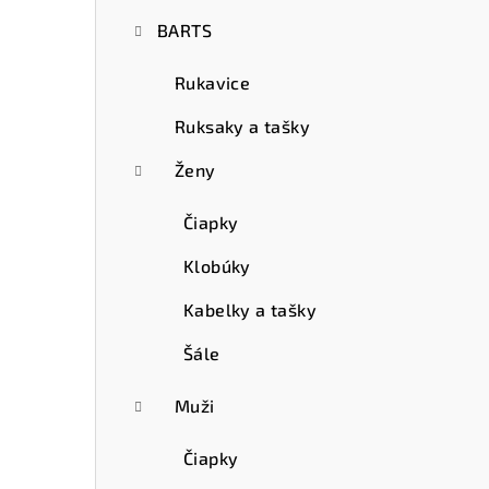
ý
BARTS
p
a
Rukavice
n
Ruksaky a tašky
e
Ženy
l
Čiapky
Klobúky
Kabelky a tašky
Šále
Muži
Čiapky