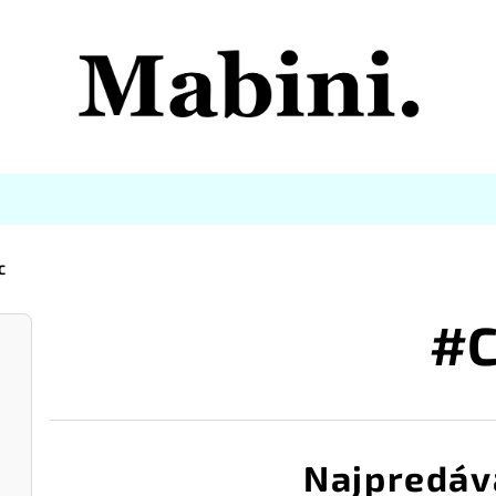
C
#
Najpredáv