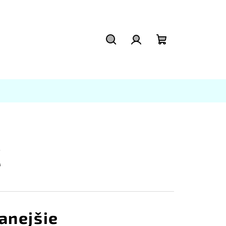
Hľadať
Prihlásenie
Nákupný
košík
C
anejšie