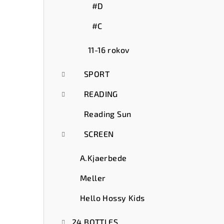
#D
#C
11-16 rokov
SPORT
READING
Reading Sun
SCREEN
A.Kjaerbede
Meller
Hello Hossy Kids
24 BOTTLES