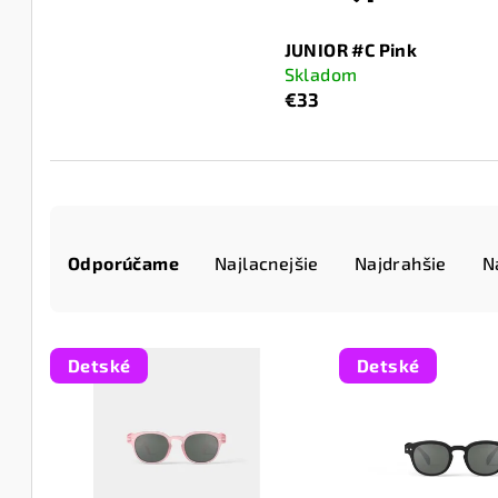
JUNIOR #C Pink
Skladom
€33
R
Odporúčame
Najlacnejšie
Najdrahšie
N
a
d
V
e
Detské
Detské
ý
n
p
i
i
e