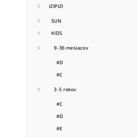
IZIPIZI
SUN
KIDS
9-36 mesiacov
#D
#C
3-5 rokov
#C
#D
#E