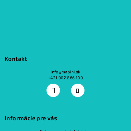
ä
t
i
e
Kontakt
info
@
mabini.sk
+421 902 866 100
Informácie pre vás