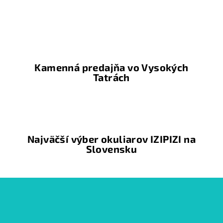
l
á
d
a
c
i
Kamenná predajňa vo Vysokých
e
Tatrách
p
r
v
k
y
Najväčší výber okuliarov IZIPIZI na
v
Slovensku
ý
p
i
Z
s
á
u
p