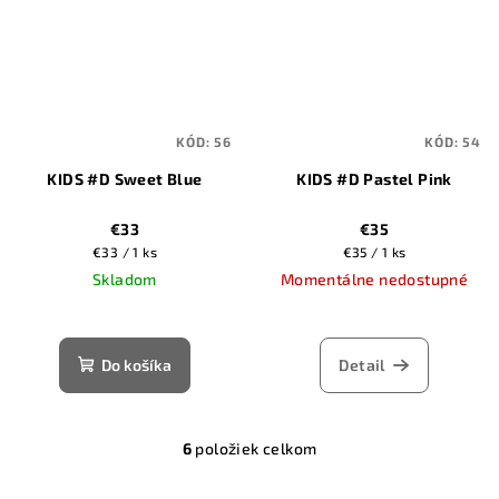
KÓD:
56
KÓD:
54
KIDS #D Sweet Blue
KIDS #D Pastel Pink
€33
€35
Jednotková
Jednotková
€33 / 1 ks
€35 / 1 ks
cena:
cena:
Skladom
Momentálne nedostupné
Do košíka
Detail
6
položiek celkom
O
v