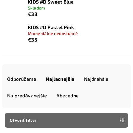
KIDS #D Sweet Blue
Skladom
€33
KIDS #D Pastel Pink
Momentálne nedostupné
€35
R
a
Odporúčame
Najlacnejšie
Najdrahšie
d
e
Najpredávanejšie
Abecedne
n
i
e
Otvoriť filter
p