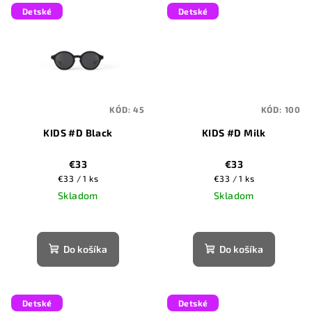
Detské
Detské
KÓD:
45
KÓD:
100
KIDS #D Black
KIDS #D Milk
€33
€33
Jednotková
Jednotková
€33 / 1 ks
€33 / 1 ks
cena:
cena:
Skladom
Skladom
Do košíka
Do košíka
Detské
Detské