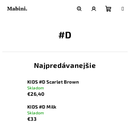
Prejsť
na
obsah
Nákupn
Hľadať
Prihlásenie
#D
košík
Najpredávanejšie
KIDS #D Scarlet Brown
Skladom
€26,40
KIDS #D Milk
Skladom
€33