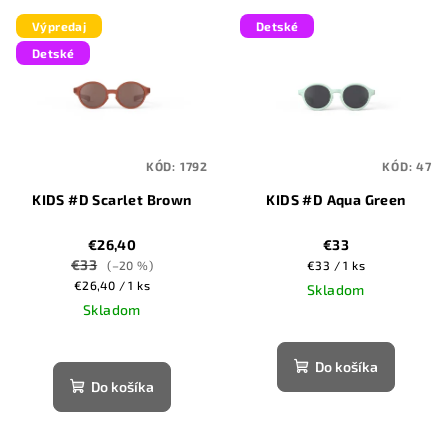
V
r
Výpredaj
Detské
ý
o
Detské
p
d
i
u
s
k
p
t
KÓD:
1792
KÓD:
47
r
o
KIDS #D Scarlet Brown
KIDS #D Aqua Green
o
v
d
€26,40
€33
u
€33
Jednotková
(–20 %)
€33 / 1 ks
k
Jednotková
cena:
€26,40 / 1 ks
Skladom
cena:
Skladom
t
o
Do košíka
v
Do košíka