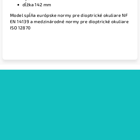
dĺžka 142 mm
Model spĺňa európske normy pre dioptrické okuliare NF
EN 14139 a medzinárodné normy pre dioptrické okuliare
ISO 12870
Z
á
p
ä
t
i
e