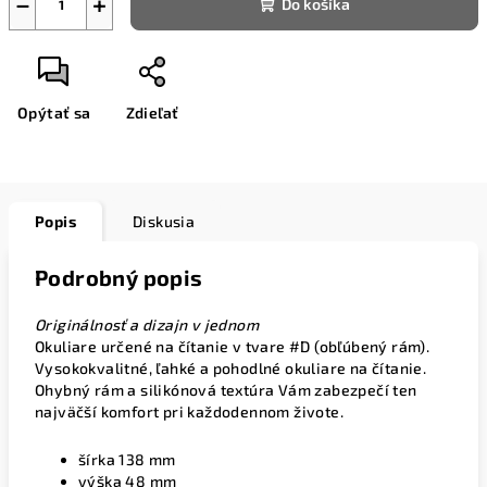
−
+
Do košíka
Opýtať sa
Zdieľať
Popis
Diskusia
Podrobný popis
Originálnosť a dizajn v jednom
Okuliare určené na čítanie v tvare #D (obľúbený rám).
Vysokokvalitné, ľahké a pohodlné okuliare na čítanie.
Ohybný rám a silikónová textúra Vám zabezpečí ten
najväčší komfort pri každodennom živote.
šírka 138 mm
výška 48 mm