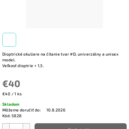
Dioptrické okuliare na čítanie tvar #D, univerzálny a unisex
model.
Veľkosť dioptrie + 1,5.
€40
Jednotková
€40 / 1 ks
cena:
Skladom
Môžeme doručiť do:
10.8.2026
Kód:
5828