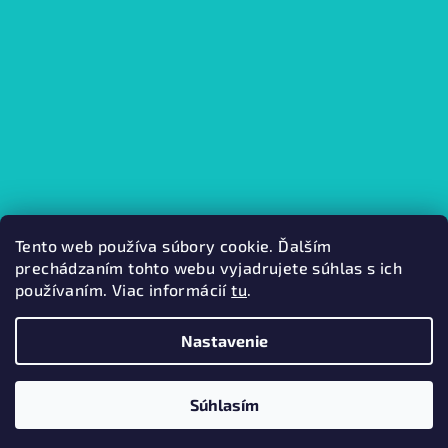
Tento web používa súbory cookie. Ďalším
prechádzaním tohto webu vyjadrujete súhlas s ich
používaním. Viac informácií
tu
.
Kamenná predajňa
Nastavenie
Copyright 2026
Mabini.
. Všetky práva vyhradené.
Súhlasím
Vytvoril Shoptet