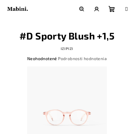
Prejsť
na
obsah
Nákupn
Hľadať
Prihlásenie
#D Sporty Blush +1,5
košík
IZIPIZI
Priemerné
Neohodnotené
Podrobnosti hodnotenia
hodnotenie
produktu
je
0,0
z
5
hviezdičiek.