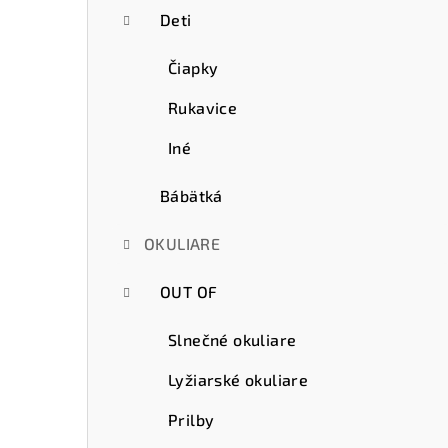
Deti
Čiapky
Rukavice
Iné
Bábätká
OKULIARE
OUT OF
Slnečné okuliare
Lyžiarské okuliare
Prilby