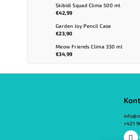
Skibidi Squad Clima 500 ml
€42,99
Garden Joy Pencil Case
€23,90
Meow Friends Clima 330 ml
€34,99
Z
á
Kont
p
ä
info
@
m
+421 9
t
i