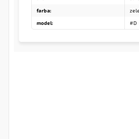
farba
:
zel
model
:
#D