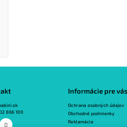
akt
Informácie pre vá
abini.sk
Ochrana osobných údajov
02 866 100
Obchodné podmienky
Reklamácia