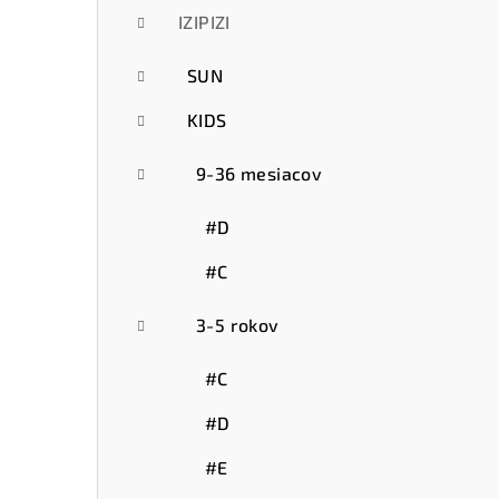
IZIPIZI
SUN
KIDS
9-36 mesiacov
#D
#C
3-5 rokov
#C
#D
#E