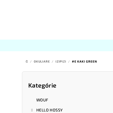
Prejsť
na
obsah
/
OKULIARE
/
IZIPIZI
/
#E KAKI GREEN
DOMOV
B
o
Kategórie
Preskočiť
kategórie
č
WOUF
n
HELLO HOSSY