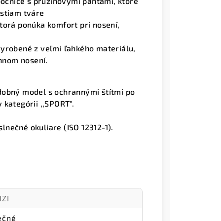
bočnice s pružinovými pántami, ktoré
stiam tváre
torá ponúka komfort pri nosení,
vyrobené z veľmi ľahkého materiálu,
ennom nosení.
dobný model s ochrannými štítmi po
 kategórii ,,SPORT".
nečné okuliare (ISO 12312-1).
IZI
ečné