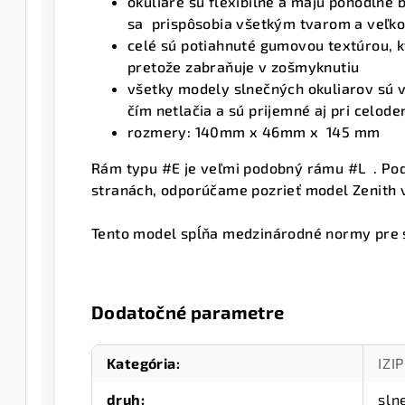
okuliare sú flexibilné a majú pohodlné 
sa
prispôsobia všetkým tvarom a veľko
celé sú potiahnuté gumovou textúrou, k
pretože zabraňuje v zošmyknutiu
všetky modely slnečných okuliarov sú 
čím netlačia a sú prijemné aj pri celod
rozmery: 140mm x 46mm x 145 mm
Rám typu #E je veľmi podobný rámu #L . Po
stranách, odporúčame pozrieť model Zenith v
Tento model spĺňa medzinárodné normy pre sl
Dodatočné parametre
Kategória
:
IZIP
druh
:
sln