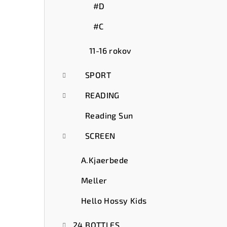
#D
#C
11-16 rokov
SPORT
READING
Reading Sun
SCREEN
A.Kjaerbede
Meller
Hello Hossy Kids
24 BOTTLES