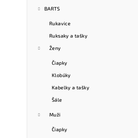
ý
BARTS
p
a
Rukavice
n
Ruksaky a tašky
e
Ženy
l
Čiapky
Klobúky
Kabelky a tašky
Šále
Muži
Čiapky