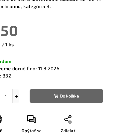
ochranou, kategória 3.
€50
zdičiek.
notková
 / 1 ks
a:
ladom
eme doručiť do:
11.8.2026
:
332
+
Do košíka
ač
Opýtať sa
Zdieľať