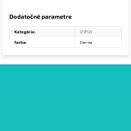
Dodatočné parametre
Kategória
:
IZIPIZI
farba
:
čierna
Z
á
p
ä
t
i
e