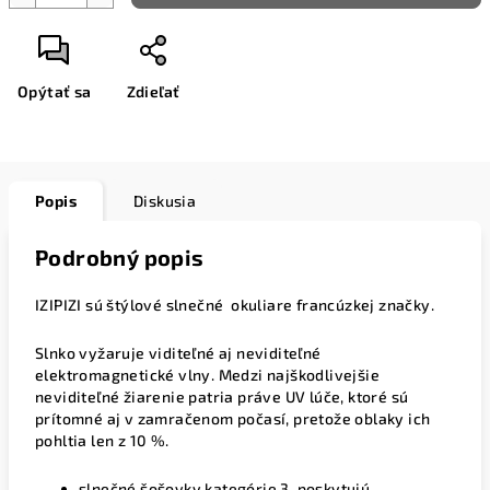
Opýtať sa
Zdieľať
Popis
Diskusia
Podrobný popis
IZIPIZI sú štýlové slnečné okuliare francúzkej značky.
Slnko vyžaruje viditeľné aj neviditeľné
elektromagnetické vlny. Medzi najškodlivejšie
neviditeľné žiarenie patria
práve UV lúče, ktoré sú
prítomné aj v zamračenom počasí, pretože oblaky ich
pohltia len z 10 %.
slnečné šošovky kategórie 3, poskytujú