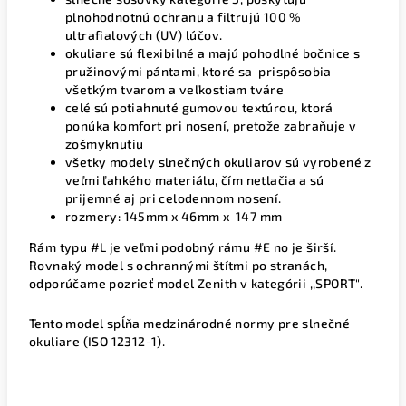
plnohodnotnú ochranu a filtrujú 100 %
ultrafialových (UV) lúčov.
okuliare sú flexibilné a majú pohodlné bočnice s
pružinovými pántami, ktoré sa
prispôsobia
všetkým tvarom a veľkostiam tváre
celé sú potiahnuté gumovou textúrou, ktorá
ponúka komfort pri nosení, pretože zabraňuje v
zošmyknutiu
všetky modely slnečných okuliarov sú vyrobené z
veľmi ľahkého materiálu, čím netlačia a sú
prijemné aj pri celodennom nosení.
rozmery: 145mm x 46mm x 147 mm
Rám typu #L je veľmi podobný rámu #E no je širší.
Rovnaký model s ochrannými štítmi po stranách,
odporúčame pozrieť model Zenith v kategórii ,,SPORT".
Tento model spĺňa medzinárodné normy pre slnečné
okuliare (ISO 12312-1).