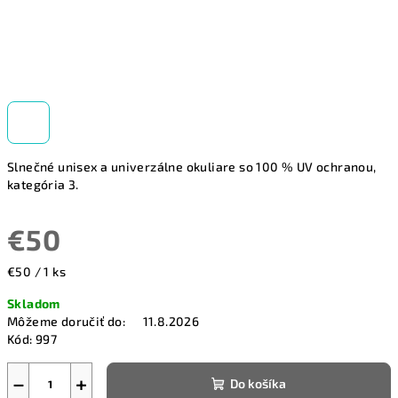
Slnečné unisex a univerzálne okuliare so 100 % UV ochranou,
kategória 3.
€50
Jednotková
€50 / 1 ks
cena:
Skladom
Môžeme doručiť do:
11.8.2026
Kód:
997
−
+
Do košíka