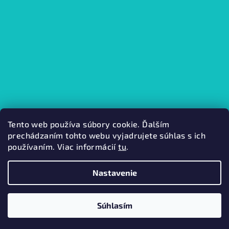
Tento web používa súbory cookie. Ďalším
prechádzaním tohto webu vyjadrujete súhlas s ich
používaním. Viac informácií
tu
.
Kamenná predajňa
Nastavenie
Copyright 2026
Mabini.
. Všetky práva vyhradené.
Súhlasím
Vytvoril Shoptet