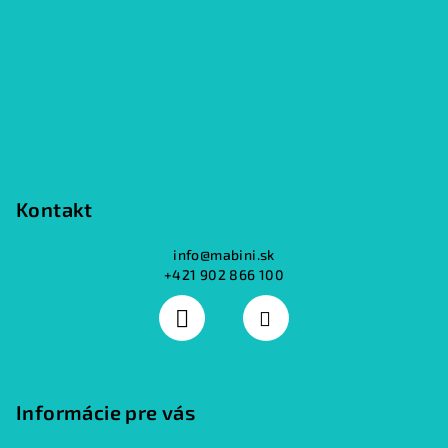
ä
t
i
e
Kontakt
info
@
mabini.sk
+421 902 866 100
Informácie pre vás