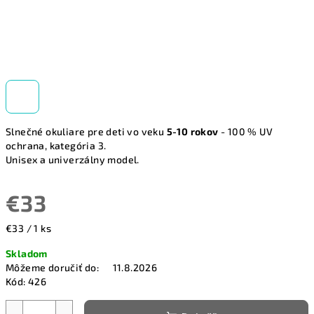
Slnečné okuliare pre deti vo veku
5-10 rokov
- 100 % UV
ochrana, kategória 3.
Unisex a univerzálny model.
€33
Jednotková
€33 / 1 ks
cena:
Skladom
Môžeme doručiť do:
11.8.2026
Kód:
426