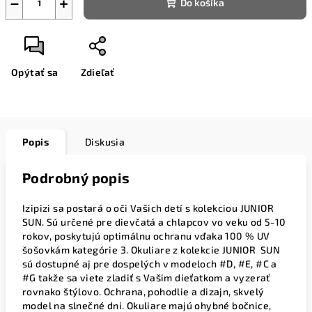
−
+
Do košíka
Opýtať sa
Zdieľať
Popis
Diskusia
Podrobný popis
Izipizi sa postará o oči Vašich detí s kolekciou JUNIOR
SUN. Sú určené pre dievčatá a chlapcov vo veku od 5-10
rokov, poskytujú optimálnu ochranu vďaka 100 % UV
šošovkám kategórie 3. Okuliare z kolekcie JUNIOR
SUN
sú dostupné aj pre dospelých v modeloch #D, #E, #C a
#G takže sa viete zladiť s Vašim dieťatkom a vyzerať
rovnako štýlovo. Ochrana, pohodlie a dizajn, skvelý
model na slnečné dni. Okuliare majú ohybné bočnice,