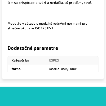
čím sa prispôsobia tvári a netlačia, sú protišmykové.
Model je v súlade s medzinárodnými normami pre
slnečné okuliare ISO 12312-1.
Dodatočné parametre
Kategória
:
IZIPIZI
farba
:
modrá, navy, blue
Z
á
p