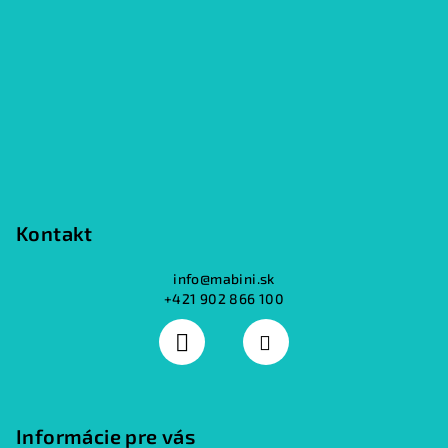
p
ä
t
i
e
Kontakt
info
@
mabini.sk
+421 902 866 100
Informácie pre vás