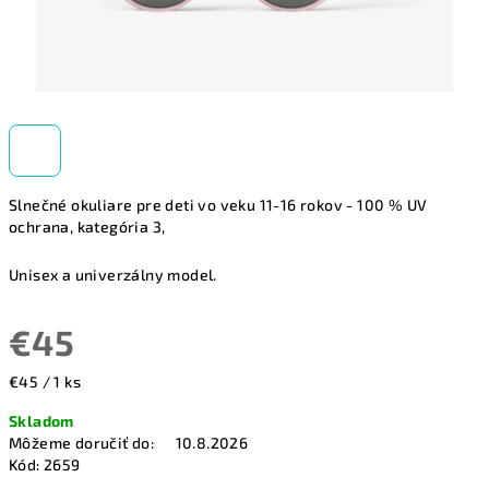
Slnečné okuliare pre deti vo veku 11-16 rokov - 100 % UV
ochrana, kategória 3,
Unisex a univerzálny model.
€45
Jednotková
€45 / 1 ks
cena:
Skladom
Môžeme doručiť do:
10.8.2026
Kód:
2659