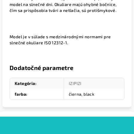
model na slnečné dni. Okuliare majú ohybné bočnice,
čím sa prispôsobia tvári a netlačia, sú protišmykové.
Model je v súlade s medzinárodnými normami pre
slnečné okuliare ISO 12312-1.
Dodatočné parametre
Kategória
:
IZIPIZI
farba
:
čierna, black
Z
á