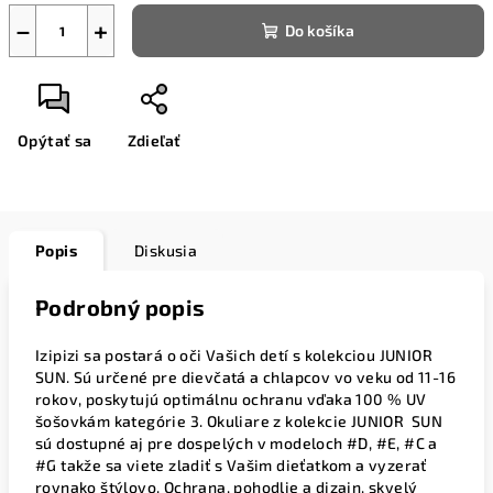
−
+
Do košíka
Opýtať sa
Zdieľať
Popis
Diskusia
Podrobný popis
Izipizi sa postará o oči Vašich detí s kolekciou JUNIOR
SUN. Sú určené pre dievčatá a chlapcov vo veku od 11-16
rokov, poskytujú optimálnu ochranu vďaka 100 % UV
šošovkám kategórie 3. Okuliare z kolekcie JUNIOR
SUN
sú dostupné aj pre dospelých v modeloch #D, #E, #C a
#G takže sa viete zladiť s Vašim dieťatkom a vyzerať
rovnako štýlovo. Ochrana, pohodlie a dizajn, skvelý