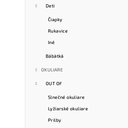
Deti
Čiapky
Rukavice
Iné
Bábätká
OKULIARE
OUT OF
Slnečné okuliare
Lyžiarské okuliare
Prilby