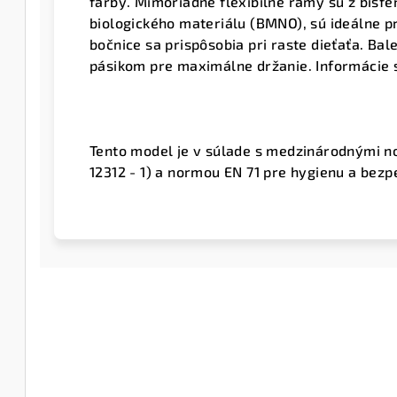
farby. Mimoriadne flexibilné rámy sú z bisf
biologického materiálu (BMNO), sú ideálne p
bočnice sa prispôsobia pri raste dieťaťa. Ba
pásikom pre maximálne držanie. Informácie 
Tento model je v súlade s medzinárodnými n
12312 - 1) a normou EN 71 pre hygienu a bez