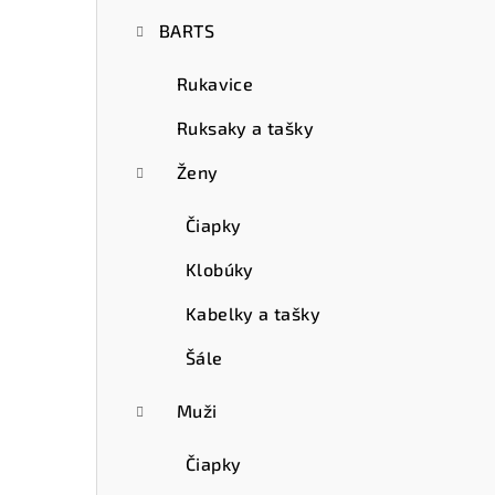
ý
BARTS
p
a
Rukavice
n
Ruksaky a tašky
e
Ženy
l
Čiapky
Klobúky
Kabelky a tašky
Šále
Muži
Čiapky