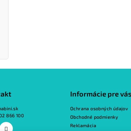
akt
Informácie pre vá
abini.sk
Ochrana osobných údajov
02 866 100
Obchodné podmienky
Reklamácia