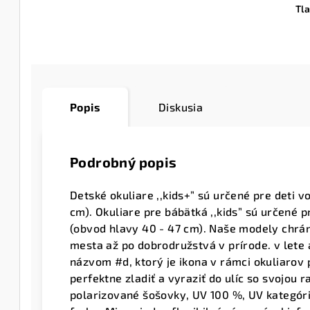
Tl
Popis
Diskusia
Podrobný popis
Detské okuliare ,,kids+” sú určené pre deti v
cm). Okuliare pre bábätká ,,kids” sú určené p
(obvod hlavy 40 - 47 cm). Naše modely chránia
mesta až po dobrodružstvá v prírode. v lete 
názvom #d, ktorý je ikona v rámci okuliarov 
perfektne zladiť a vyraziť do ulíc so svojou 
polarizované šošovky, UV 100 %, UV kategóri