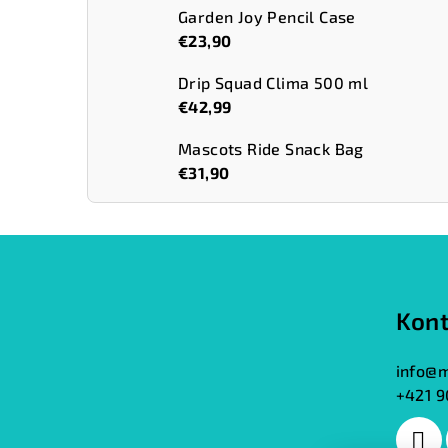
Garden Joy Pencil Case
€23,90
Drip Squad Clima 500 ml
€42,99
Mascots Ride Snack Bag
€31,90
Z
á
Kont
p
ä
info
@
m
+421 9
t
i