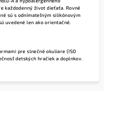
enolu-A a hypoalergénneho
re každodenný život dieťaťa. Rovné
lené sú s odnímateľným silikónovým
sú uvedené len ako orientačné.
ormami pre slnečné okuliare (ISO
pečnosť detských hračiek a doplnkov.