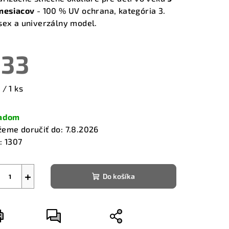
mesiacov
- 100 % UV ochrana, kategória 3.
sex a univerzálny model.
33
zdičiek.
notková
 / 1 ks
a:
ladom
eme doručiť do:
7.8.2026
:
1307
+
Do košíka