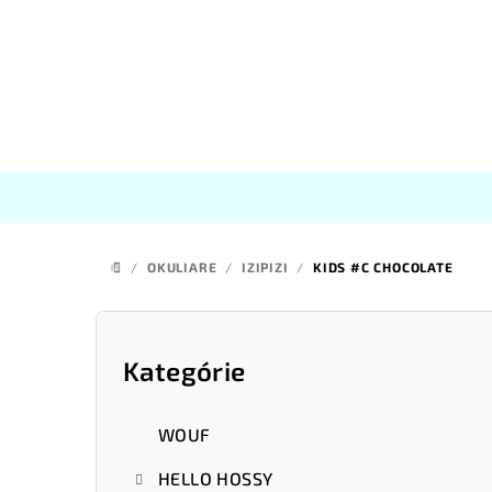
Prejsť
na
obsah
/
OKULIARE
/
IZIPIZI
/
KIDS #C CHOCOLATE
DOMOV
B
o
Kategórie
Preskočiť
kategórie
č
WOUF
n
HELLO HOSSY