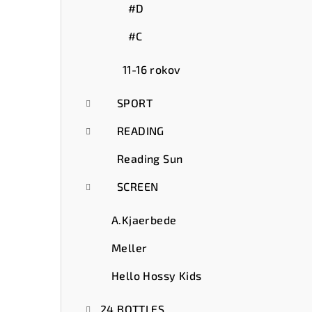
#D
#C
11-16 rokov
SPORT
READING
Reading Sun
SCREEN
A.Kjaerbede
Meller
Hello Hossy Kids
24 BOTTLES