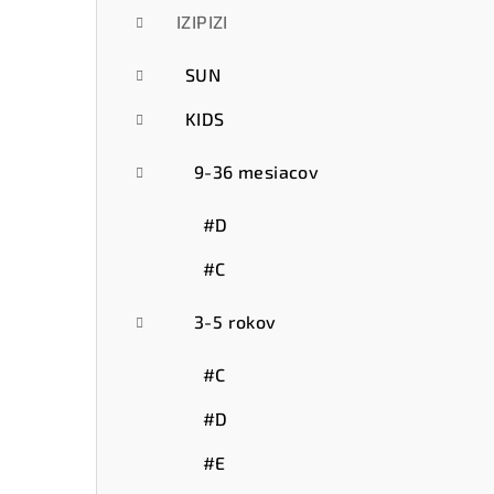
IZIPIZI
SUN
KIDS
9-36 mesiacov
#D
#C
3-5 rokov
#C
#D
#E