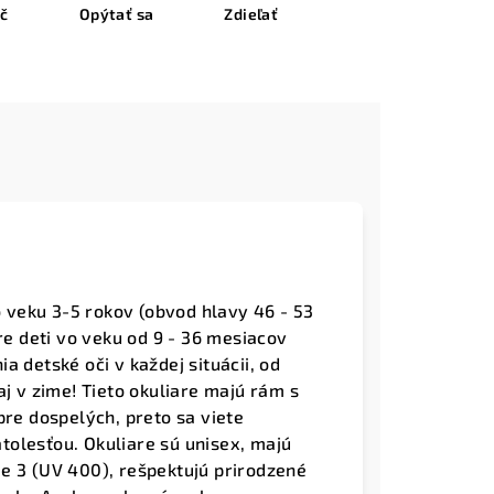
ač
Opýtať sa
Zdieľať
o veku 3-5 rokov (obvod hlavy 46 - 53
re deti vo veku od 9 - 36 mesiacov
 detské oči v každej situácii, od
aj v zime! Tieto okuliare majú rám s
pre dospelých, preto sa viete
ratolesťou. Okuliare sú unisex, majú
e 3 (UV 400), rešpektujú prirodzené