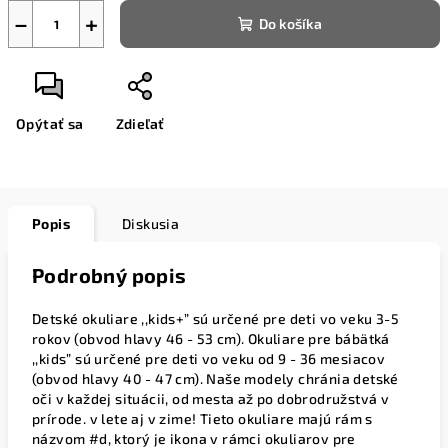
−
+
Do košíka
Opýtať sa
Zdieľať
Popis
Diskusia
Podrobný popis
Detské okuliare ,,kids+” sú určené pre deti vo veku 3-5
rokov (obvod hlavy 46 - 53 cm). Okuliare pre bábätká
,,kids” sú určené pre deti vo veku od 9 - 36 mesiacov
(obvod hlavy 40 - 47 cm). Naše modely chránia detské
oči v každej situácii, od mesta až po dobrodružstvá v
prírode. v lete aj v zime! Tieto okuliare majú rám s
názvom #d, ktorý je ikona v rámci okuliarov pre