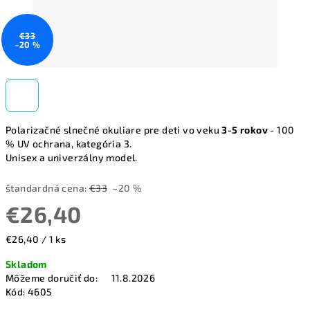
€33
–20 %
Polarizačné slnečné okuliare pre deti vo veku
3
-5 rokov
- 100
% UV ochrana, kategória 3.
Unisex a univerzálny model.
štandardná cena:
€33
–20 %
€26,40
Jednotková
€26,40 / 1 ks
cena:
Skladom
Môžeme doručiť do:
11.8.2026
Kód:
4605