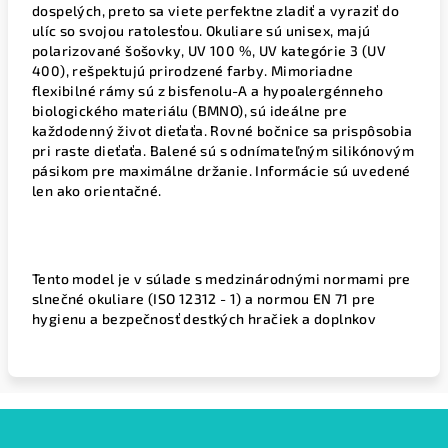
dospelých, preto sa viete perfektne zladiť a vyraziť do
ulíc so svojou ratolesťou. Okuliare sú unisex, majú
polarizované šošovky, UV 100 %, UV kategórie 3 (UV
400), rešpektujú prirodzené farby. Mimoriadne
flexibilné rámy sú z bisfenolu-A a hypoalergénneho
biologického materiálu (BMNO), sú ideálne pre
každodenný život dieťaťa. Rovné bočnice sa prispôsobia
pri raste dieťaťa. Balené sú s odnímateľným silikónovým
pásikom pre maximálne držanie. Informácie sú uvedené
len ako orientačné.
Tento model je v súlade s medzinárodnými normami pre
slnečné okuliare (ISO 12312 - 1) a normou EN 71 pre
hygienu a bezpečnosť destkých hračiek a doplnkov
Z