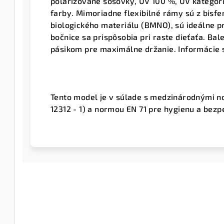
polarizované šošovky, UV 100 %, UV kategóri
farby. Mimoriadne flexibilné rámy sú z bisf
biologického materiálu (BMNO), sú ideálne p
bočnice sa prispôsobia pri raste dieťaťa. Ba
pásikom pre maximálne držanie. Informácie 
Tento model je v súlade s medzinárodnými n
12312 - 1) a normou EN 71 pre hygienu a bez