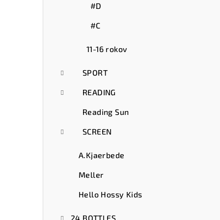
#D
#C
11-16 rokov
SPORT
READING
Reading Sun
SCREEN
A.Kjaerbede
Meller
Hello Hossy Kids
24 BOTTLES