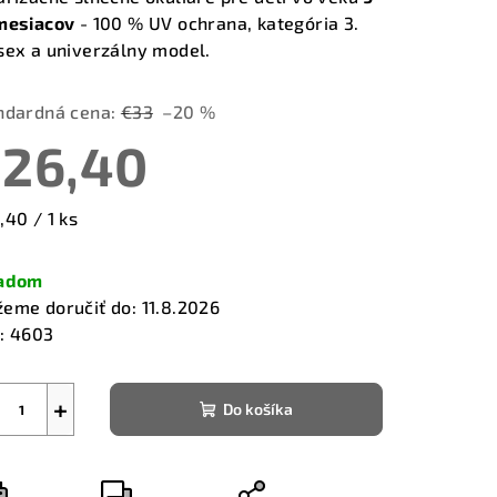
mesiacov
- 100 % UV ochrana, kategória 3.
sex a univerzálny model.
ndardná cena:
€33
–20 %
zdičiek.
26,40
notková
,40 / 1 ks
a:
ladom
eme doručiť do:
11.8.2026
:
4603
+
Do košíka