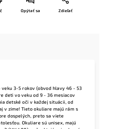
ač
Opýtať sa
Zdieľať
o veku 3-5 rokov (obvod hlavy 46 - 53
re deti vo veku od 9 - 36 mesiacov
 detské oči v každej situácii, od
aj v zime! Tieto okuliare majú rám s
pre dospelých, preto sa viete
ratolesťou. Okuliare sú unisex, majú