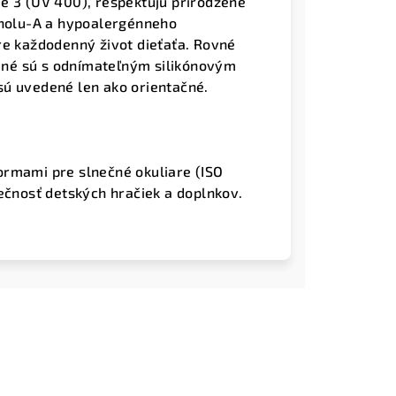
e 3 (UV 400), rešpektujú prirodzené
enolu-A a hypoalergénneho
re každodenný život dieťaťa. Rovné
lené sú s odnímateľným silikónovým
sú uvedené len ako orientačné.
ormami pre slnečné okuliare (ISO
pečnosť detských hračiek a doplnkov.