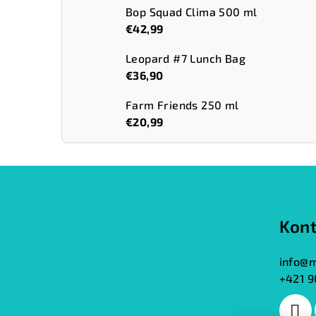
Bop Squad Clima 500 ml
€42,99
Leopard #7 Lunch Bag
€36,90
Farm Friends 250 ml
€20,99
Z
á
Kont
p
ä
info
@
m
+421 9
t
i