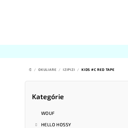
Prejsť
na
obsah
/
OKULIARE
/
IZIPIZI
/
KIDS #C RED TAPE
DOMOV
B
o
Kategórie
Preskočiť
kategórie
č
WOUF
n
HELLO HOSSY