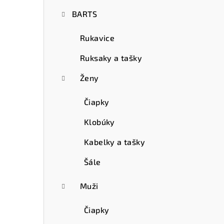
ý
BARTS
p
a
Rukavice
n
Ruksaky a tašky
e
Ženy
l
Čiapky
Klobúky
Kabelky a tašky
Šále
Muži
Čiapky