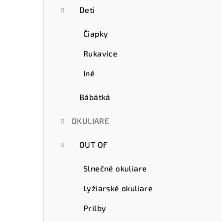
Deti
Čiapky
Rukavice
Iné
Bábätká
OKULIARE
OUT OF
Slnečné okuliare
Lyžiarské okuliare
Prilby