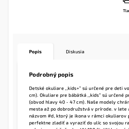
Tl
Popis
Diskusia
Podrobný popis
Detské okuliare ,,kids+” sú určené pre deti v
cm). Okuliare pre bábätká ,,kids” sú určené p
(obvod hlavy 40 - 47 cm). Naše modely chránia
mesta až po dobrodružstvá v prírode. v lete 
názvom #d, ktorý je ikona v rámci okuliarov 
perfektne zladiť a vyraziť do ulíc so svojou 