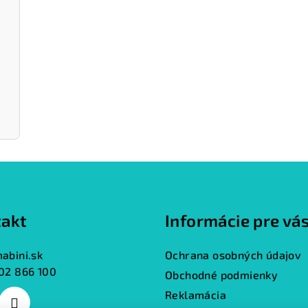
akt
Informácie pre vá
abini.sk
Ochrana osobných údajov
02 866 100
Obchodné podmienky
Reklamácia