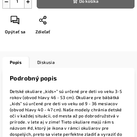
−
+
Do košíka
Opýtať sa
Zdieľať
Popis
Diskusia
Podrobný popis
Detské okuliare ,,kids+” sú určené pre deti vo veku 3-5
rokov (obvod hlavy 46 - 53 cm). Okuliare pre bábätká
,,kids” sú určené pre deti vo veku od 9 - 36 mesiacov
(obvod hlavy 40 - 47 cm). Naše modely chránia detské
oči v každej situácii, od mesta až po dobrodružstvá v
prírode. v lete aj v zime! Tieto okuliare majú rám s
názvom #d, ktorý je ikona v rámci okuliarov pre
dospelých, preto sa viete perfektne zladiť a vyraziť do