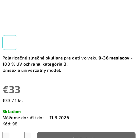
Polarizačné slnečné okuliare pre deti vo veku
9-36 mesiacov
-
100 % UV ochrana, kategória 3.
Unisex a univerzálny model.
€33
Jednotková
€33 / 1 ks
cena:
Skladom
Môžeme doručiť do:
11.8.2026
Kód:
98