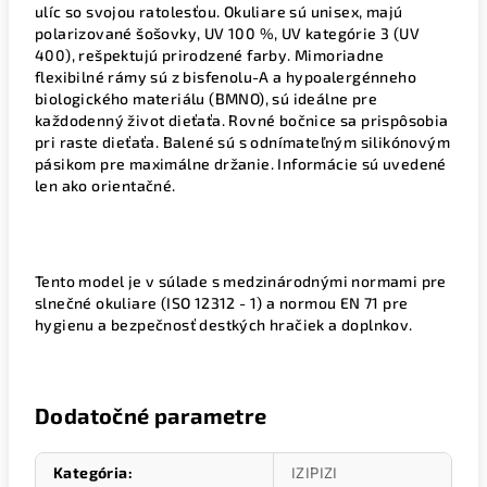
ulíc so svojou ratolesťou. Okuliare sú unisex, majú
polarizované šošovky, UV 100 %, UV kategórie 3 (UV
400), rešpektujú prirodzené farby. Mimoriadne
flexibilné rámy sú z bisfenolu-A a hypoalergénneho
biologického materiálu (BMNO), sú ideálne pre
každodenný život dieťaťa. Rovné bočnice sa prispôsobia
pri raste dieťaťa. Balené sú s odnímateľným silikónovým
pásikom pre maximálne držanie. Informácie sú uvedené
len ako orientačné.
Tento model je v súlade s medzinárodnými normami pre
slnečné okuliare (ISO 12312 - 1) a normou EN 71 pre
hygienu a bezpečnosť destkých hračiek a doplnkov.
Dodatočné parametre
Kategória
:
IZIPIZI