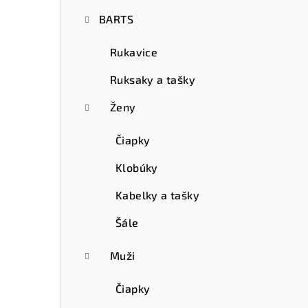
ý
BARTS
p
a
Rukavice
n
Ruksaky a tašky
e
Ženy
l
Čiapky
Klobúky
Kabelky a tašky
Šále
Muži
Čiapky