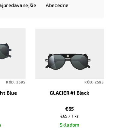
ajpredávanejšie
Abecedne
KÓD:
2595
KÓD:
2593
ht Blue
GLACIER #I Black
€65
vá
Jednotková
s
€65 / 1 ks
cena:
m
Skladom