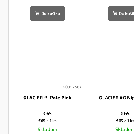
k
t
Do košíka
Do koší
t
o
o
v
v
KÓD:
2587
GLACIER #I Pale Pink
GLACIER #G Ni
€65
€65
Jednotková
Jednotko
€65 / 1 ks
€65 / 1 k
cena:
cena:
Skladom
Sklado