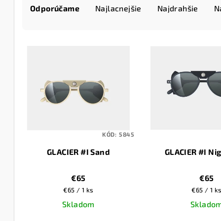
Odporúčame
Najlacnejšie
Najdrahšie
N
a
d
V
e
ý
n
p
i
i
e
s
p
KÓD:
5845
p
r
GLACIER #I Sand
GLACIER #I Nig
r
o
o
€65
€65
d
Jednotková
Jednotko
€65 / 1 ks
€65 / 1 k
d
u
cena:
cena:
Skladom
Sklado
u
k