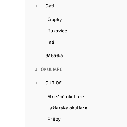
Deti
Čiapky
Rukavice
Iné
Bábätká
OKULIARE
OUT OF
Slnečné okuliare
Lyžiarské okuliare
Prilby