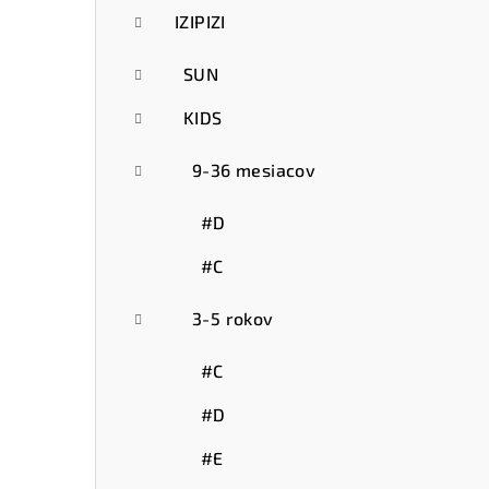
IZIPIZI
SUN
KIDS
9-36 mesiacov
#D
#C
3-5 rokov
#C
#D
#E