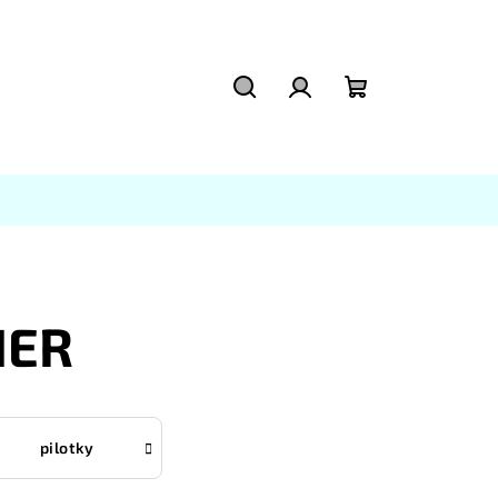
Hľadať
Prihlásenie
Nákupný
košík
IER
pilotky