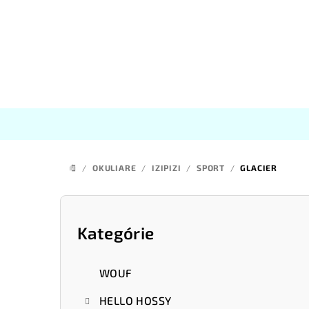
Prejsť
na
obsah
/
OKULIARE
/
IZIPIZI
/
SPORT
/
GLACIER
DOMOV
B
o
Kategórie
Preskočiť
kategórie
č
WOUF
n
HELLO HOSSY