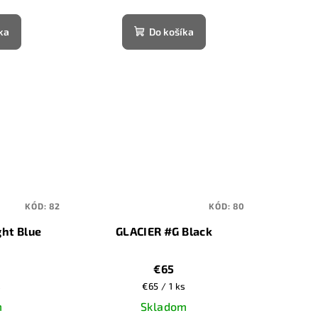
ka
Do košíka
KÓD:
82
KÓD:
80
ght Blue
GLACIER #G Black
€65
vá
Jednotková
s
€65 / 1 ks
cena:
m
Skladom