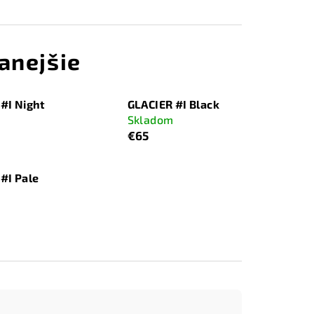
anejšie
#I Night
GLACIER #I Black
Skladom
€65
#I Pale