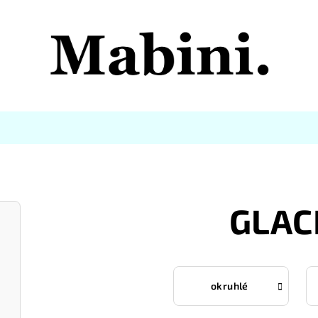
GLAC
okruhlé