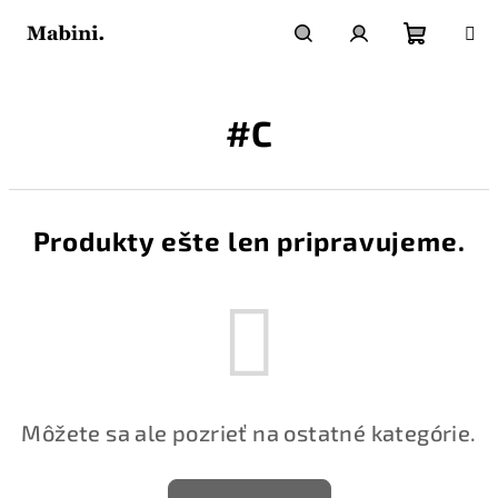
Prejsť
na
obsah
Nákupn
Hľadať
Prihlásenie
#C
košík
Produkty ešte len pripravujeme.
Môžete sa ale pozrieť na ostatné kategórie.