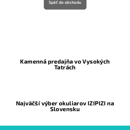
Späť do obchodu
Kamenná predajňa vo Vysokých
Tatrách
Najväčší výber okuliarov IZIPIZI na
Slovensku
Z