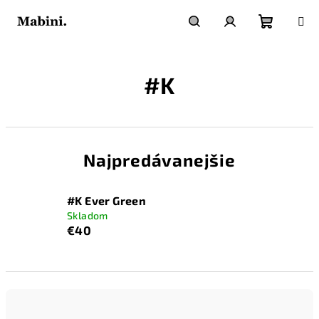
Prejsť
na
obsah
Nákupn
Hľadať
Prihlásenie
#K
košík
Najpredávanejšie
#K Ever Green
Skladom
€40
R